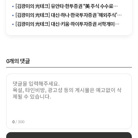
[김광미의 光테크] 유안타·한투증권 "美 주식 수수료
0%"…KB증권 "주식옵션 수수료 할인"
[김광미의 光테크] 대신·하나·한국투자증권 '해외주식'
이벤트…거래하면 지원금·해외주식 덤으로
[김광미의 光테크] 대신·키움·하이투자증권 서학개미
이벤트 '풍성'
0
개의 댓글
0
/ 300