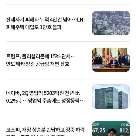
전세사기 피해자 누적 4만건 넘어…LH
피해주택 매입도 1만호 돌파
트럼프, 폴리실리콘에 15% 관세…
반도체·태양광 공급망 재편 신호
네이버, 2Q 영업익 5203억원 전년 比
0.2%↓…영업익 주춤에도 성장동력
키운다
코스피, 개장 상승분 반납하고 장중 하락