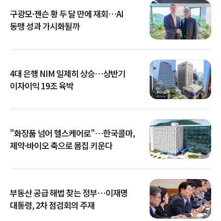
구광모·젠슨 황 두 달 만에 재회…AI
동맹 성과 가시화될까
4대 은행 NIM 일제히 상승…상반기
이자이익 19조 육박
"화장품 넘어 헬스케어로"…한국콜마,
제약·바이오 축으로 몸집 키운다
부동산 공급 해법 찾는 정부…이재명
대통령, 2차 점검회의 주재