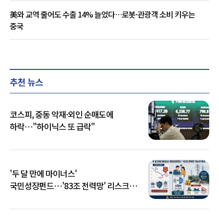
美와 교역 줄어도 수출 14% 늘었다…로봇·관광객 소비 키우는
중국
추천 뉴스
코스피, 중동 악재·외인 순매도에
하락…"하이닉스 또 급락"
'두 달 만에 마이너스'
국민성장펀드…'83조 전력망' 리스크
확산