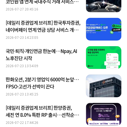
코인원 앱 연계 국내주식 거래 서비스
출시 外
2026-07-27 20:45:16
[데일리 증권업계 브리프] 한국투자증권,
네이버페이 연계 연금 상담 서비스 개시
外
2026-07-23 14:23:05
국민·퇴직·개인연금 한눈에…Npay, AI
노후진단 시작
2026-07-23 13:54:09
한화오션, 2분기 영업익 6000억 눈앞…
FPSO·고선가 선박이 끈다
2026-07-23 13:45:25
[데일리 증권업계 브리프] 한양증권,
세전 연 8.0% 특판 RP 출시…선착순
1000계좌 판매 外
2026-07-22 17:44:26