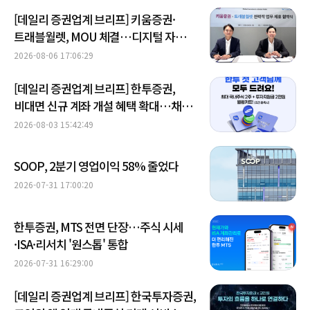
[데일리 증권업계 브리프] 키움증권·
트래블월렛, MOU 체결…디지털 자산·
금융상품 협력 外
2026-08-06 17:06:29
[데일리 증권업계 브리프] 한투증권,
비대면 신규 계좌 개설 혜택 확대…채널
다각화 가속 外
2026-08-03 15:42:49
SOOP, 2분기 영업이익 58% 줄었다
2026-07-31 17:00:20
한투증권, MTS 전면 단장…주식 시세
·ISA·리서치 '원스톱' 통합
2026-07-31 16:29:00
[데일리 증권업계 브리프] 한국투자증권,