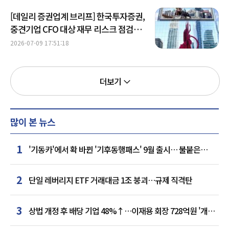
[데일리 증권업계 브리프] 한국투자증권,
중견기업 CFO 대상 재무 리스크 점검
협의회 개최 外
2026-07-09 17:51:18
더보기
많이 본 뉴스
1
'기동카'에서 확 바뀐 '기후동행패스' 9월 출시… 불붙은
카드사 경쟁
2
단일 레버리지 ETF 거래대금 1조 붕괴…규제 직격탄
3
상법 개정 후 배당 기업 48%↑…이재용 회장 728억원 '개인
최다'