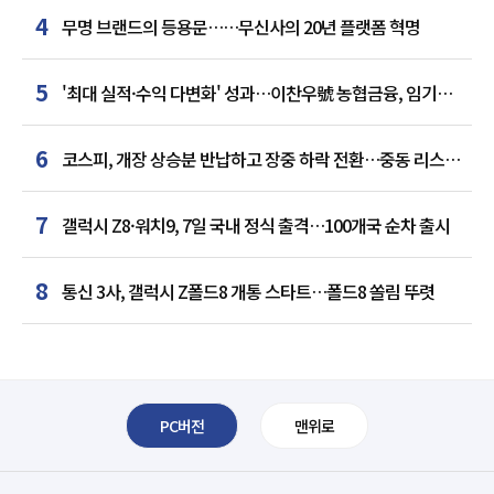
4
무명 브랜드의 등용문……무신사의 20년 플랫폼 혁명
5
'최대 실적·수익 다변화' 성과…이찬우號 농협금융, 임기
말년 성장 박차
6
코스피, 개장 상승분 반납하고 장중 하락 전환…중동 리스크·
美 경계감
7
갤럭시 Z8·워치9, 7일 국내 정식 출격…100개국 순차 출시
8
통신 3사, 갤럭시 Z폴드8 개통 스타트…폴드8 쏠림 뚜렷
PC버전
맨위로