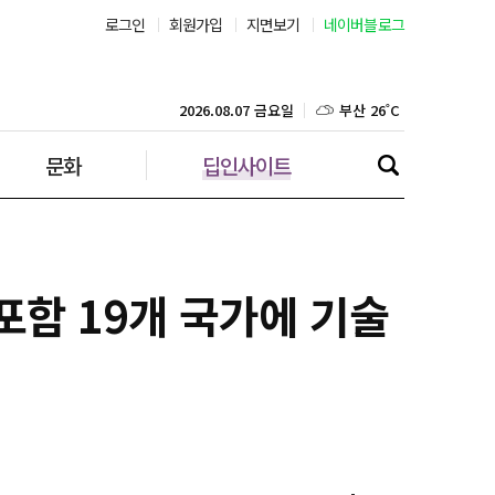
로그인
회원가입
지면보기
네이버블로그
서울 29˚C
부산 26˚C
2026.08.07 금요일
대구 23˚C
문화
딥인사이트
인천 28˚C
광주 25˚C
포함 19개 국가에 기술
대전 24˚C
울산 23˚C
강릉 23˚C
제주 28˚C