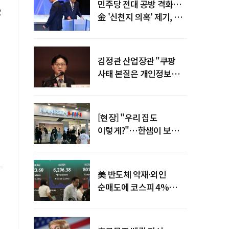
민주당 전대 공방 격화…
2
金 '신천지 의혹' 제기, 鄭
"증거부터 내놔라"
김정관 산업장관 "쿠팡
사태 본질은 개인정보
유출…한미동맹 흔들
사안 아냐"
[현장] "우리 집도
이렇게?"…한샘이 보여준
프리미엄 리모델링의 미래
美 반도체 악재·외인
순매도에 코스피 4%
급락…반면 코스닥 800선
탈환