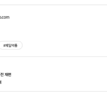
o.com
#제일약품
파전 재편
재