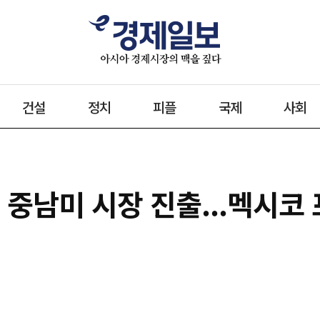
건설
정치
피플
국제
사회
 중남미 시장 진출...멕시코 