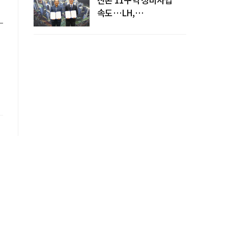
속도…LH,
주민대표회의와
사업시행약정 체결