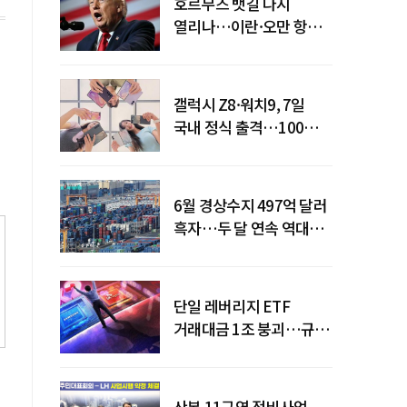
호르무즈 뱃길 다시
열리나…이란·오만 항로
합의
갤럭시 Z8·워치9, 7일
국내 정식 출격…100개국
순차 출시
6월 경상수지 497억 달러
흑자…두 달 연속 역대
최대
단일 레버리지 ETF
거래대금 1조 붕괴…규제
직격탄
산본 11구역 정비사업