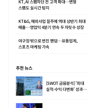
KT, AI 스팸차단 전 고객 확대…변형
스팸도 실시간 탐지
KT&G, 해외사업 질주에 역대 상반기 최대
매출…영업익 4분기 연속 두 자릿수 성장
야구장 밖으로 번진 팬덤…유통업계,
스포츠 마케팅 가속
추천 뉴스
[SWOT 금융분석] '최대
실적·수익 다변화' 성과…
이찬우號 농협금융, 임기
말년 성장 박차