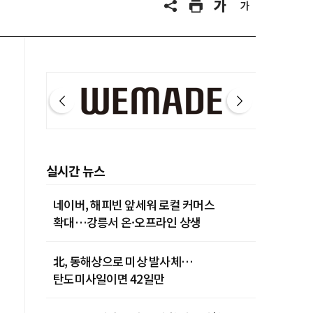
실시간 뉴스
네이버, 해피빈 앞세워 로컬 커머스
확대…강릉서 온·오프라인 상생
北, 동해상으로 미상 발사체…
탄도미사일이면 42일만