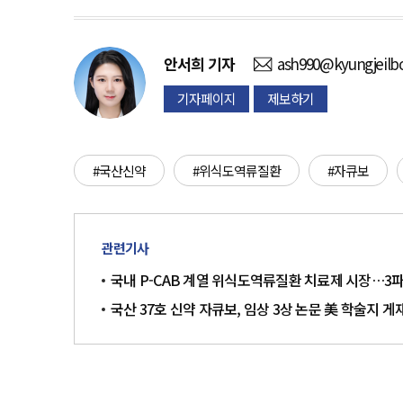
안서희
기자
ash990@kyungjeilb
기자페이지
제보하기
#국산신약
#위식도역류질환
#자큐보
관련기사
국내 P-CAB 계열 위식도역류질환 치료제 시장…3
국산 37호 신약 자큐보, 임상 3상 논문 美 학술지 게