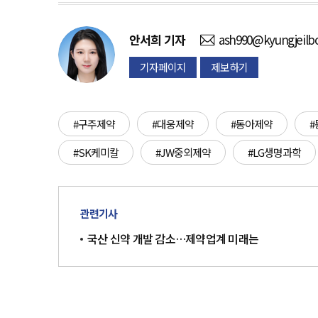
안서희
기자
ash990@kyungjeilb
기자페이지
제보하기
#구주제약
#대웅제약
#동아제약
#
#SK케미칼
#JW중외제약
#LG생명과학
관련기사
국산 신약 개발 감소…제약업계 미래는