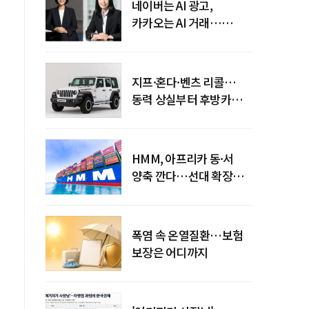
네이버는 AI 광고,
카카오는 AI 거래…
엇갈린 수익화 시계
지프·혼다·벤츠 리콜…
동력 상실부터 후방카메라
먹통까지
HMM, 아프리카 동·서
양축 깐다…선대 확장
다음은 '운영 전략'
폭염 속 온열질환…보험
보장은 어디까지