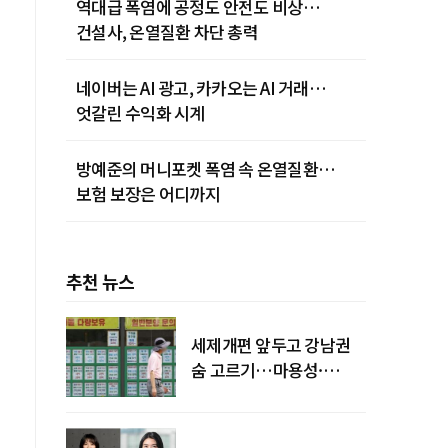
역대급 폭염에 공정도 안전도 비상…
건설사, 온열질환 차단 총력
네이버는 AI 광고, 카카오는 AI 거래…
엇갈린 수익화 시계
방예준의 머니포켓 폭염 속 온열질환…
보험 보장은 어디까지
추천 뉴스
세제개편 앞두고 강남권
숨 고르기…마용성·
강북은 상승세 지속