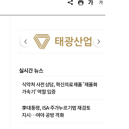
실시간 뉴스
식약처 사전상담, 혁신의료제품 '제품화
가속기' 역할 입증
李대통령, ISA·주가누르기법 재검토
지시…여야 공방 격화