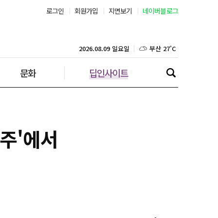
로그인
회원가입
지면보기
네이버블로그
부산 27˚C
대구 25˚C
2026.08.09 일요일
문화
딥인사이트
인천 25˚C
광주 26˚C
대전 26˚C
라주'에서
울산 26˚C
강릉 21˚C
제주 29˚C