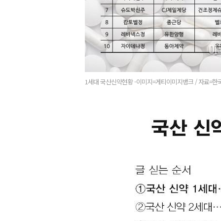
1세대 국산신약현황 -이미지=게티이미지뱅크 / 자료=