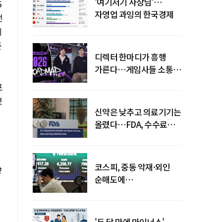
'여기저기 사장님'…
G
자영업 과잉의 한국경제
전
궤
준
디렉터 한마디가 흥행
가른다…게임사들 소통
강화 이유
포
했
신약은 낮추고 의료기기는
올렸다…FDA, 수수료
개편
코스피, 중동 악재·외인
향
순매도에
하락…"하이닉스 또
급락"
'두 달 만에 마이너스'