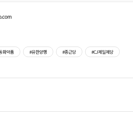
o.com
동화약품
#유한양행
#종근당
#CJ제일제당