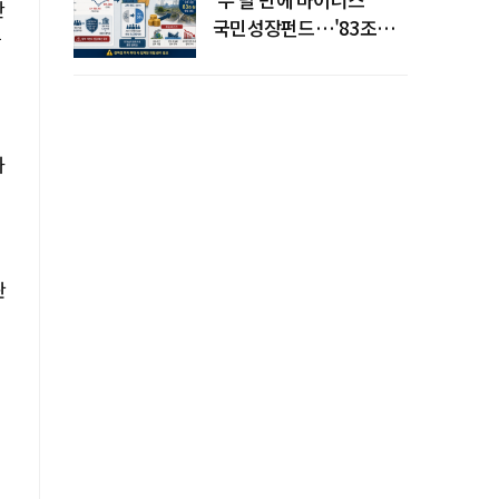
한
국민성장펀드…'83조
글
전력망' 리스크 확산
하
판