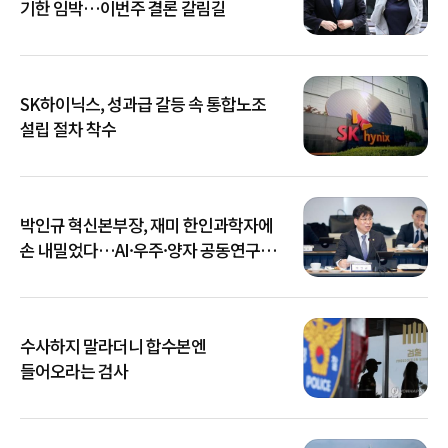
기한 임박…이번주 결론 갈림길
SK하이닉스, 성과급 갈등 속 통합노조
설립 절차 착수
박인규 혁신본부장, 재미 한인과학자에
손 내밀었다…AI·우주·양자 공동연구
확대
수사하지 말라더니 합수본엔
들어오라는 검사