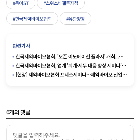
#동아ST
#스위스바젤투자청
#한국제약바이오협회
#유한양행
관련기사
한국제약바이오협회, '오픈 이노베이션 플라자' 개최...
생태계 활성화에 앞장
한국제약바이오협회, 업계 '회계·세무 대응 향상 세미나'
개최
[현장] 제약바이오협회 프레스세미나…제약바이오 산업의
미래 진단
0
개의 댓글