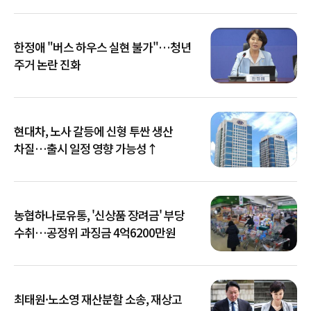
한정애 "버스 하우스 실현 불가"…청년
주거 논란 진화
현대차, 노사 갈등에 신형 투싼 생산
차질…출시 일정 영향 가능성↑
농협하나로유통, '신상품 장려금' 부당
수취…공정위 과징금 4억6200만원
최태원·노소영 재산분할 소송, 재상고