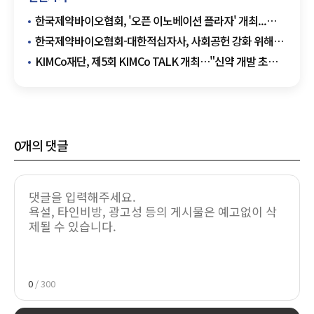
한국제약바이오협회, '오픈 이노베이션 플라자' 개최...
생태계 활성화에 앞장
한국제약바이오협회-대한적십자사, 사회공헌 강화 위해
맞손
KIMCo재단, 제5회 KIMCo TALK 개최…"신약 개발 초기
단계 전략 중요"
0
개의 댓글
0
/ 300