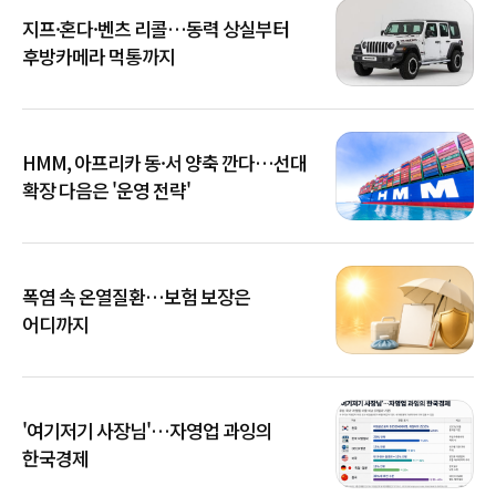
지프·혼다·벤츠 리콜…동력 상실부터
후방카메라 먹통까지
HMM, 아프리카 동·서 양축 깐다…선대
확장 다음은 '운영 전략'
폭염 속 온열질환…보험 보장은
어디까지
'여기저기 사장님'…자영업 과잉의
한국경제