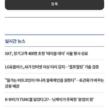
등록
실시간 뉴스
SKT, 장기고객 400명 초청 '테이블 데이' 서울 행사 성료
LG유플러스, AI가 인터넷 이상 미리 감지…'셀프힐링' 기술 검증
"월가는 비트코인이 아니라 블록체인을 원한다"…토큰화가 바꾸는
금융 배관
K-뷰티가 TSMC를 닮았다고?…닛케이가 주목한 '분업의 힘'