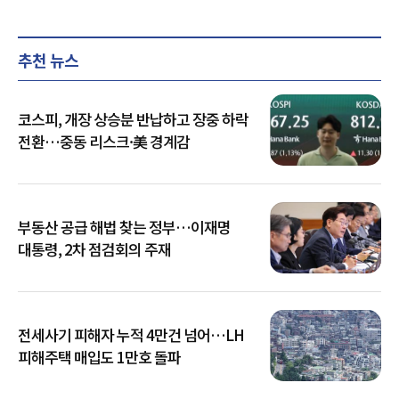
추천 뉴스
코스피, 개장 상승분 반납하고 장중 하락
전환…중동 리스크·美 경계감
부동산 공급 해법 찾는 정부…이재명
대통령, 2차 점검회의 주재
전세사기 피해자 누적 4만건 넘어…LH
피해주택 매입도 1만호 돌파