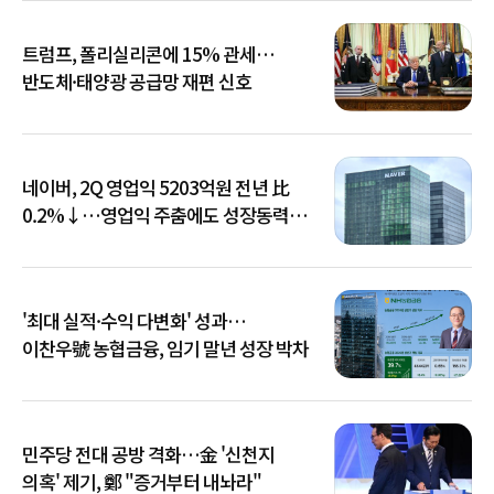
트럼프, 폴리실리콘에 15% 관세…
반도체·태양광 공급망 재편 신호
네이버, 2Q 영업익 5203억원 전년 比
0.2%↓…영업익 주춤에도 성장동력
키운다
'최대 실적·수익 다변화' 성과…
이찬우號 농협금융, 임기 말년 성장 박차
민주당 전대 공방 격화…金 '신천지
의혹' 제기, 鄭 "증거부터 내놔라"