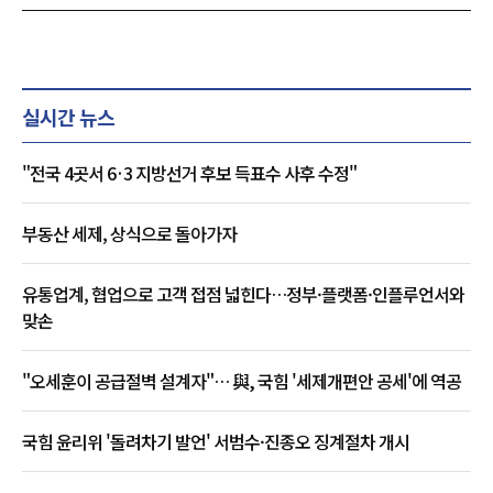
실시간 뉴스
"전국 4곳서 6·3 지방선거 후보 득표수 사후 수정"
부동산 세제, 상식으로 돌아가자
유통업계, 협업으로 고객 접점 넓힌다…정부·플랫폼·인플루언서와
맞손
"오세훈이 공급절벽 설계자"… 與, 국힘 '세제개편안 공세'에 역공
국힘 윤리위 '돌려차기 발언' 서범수·진종오 징계절차 개시