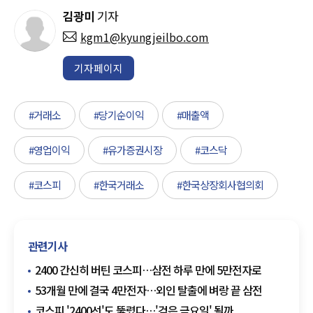
김광미
기자
kgm1@kyungjeilbo.com
기자페이지
#거래소
#당기순이익
#매출액
#영업이익
#유가증권시장
#코스닥
#코스피
#한국거래소
#한국상장회사협의회
관련기사
2400 간신히 버틴 코스피…삼전 하루 만에 5만전자로
53개월 만에 결국 4만전자…외인 탈출에 벼랑 끝 삼전
코스피 '2400선'도 뚫렸다…'검은 금요일' 될까