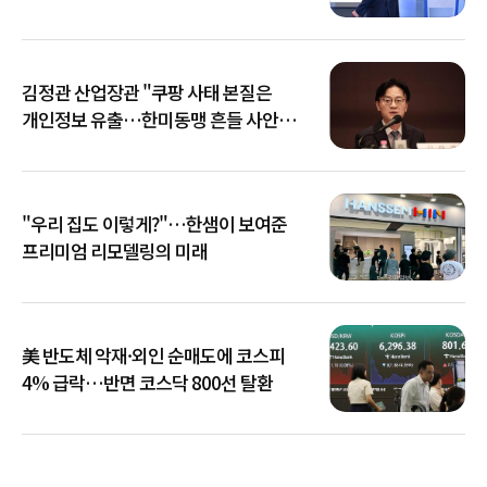
김정관 산업장관 "쿠팡 사태 본질은
개인정보 유출…한미동맹 흔들 사안
아냐"
"우리 집도 이렇게?"…한샘이 보여준
프리미엄 리모델링의 미래
美 반도체 악재·외인 순매도에 코스피
4% 급락…반면 코스닥 800선 탈환