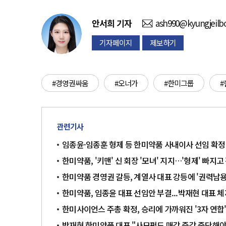
안서희
기자
ash990@kyungjeilb
기자페이지
제보하기
#경영권싸움
#오너가
#한미그룹
관련기사
임종윤·임종훈 형제 등 한미약품 사내이사 선임 확
한미약품, '키맨' 신 회장 '모녀' 지지…'형제' 빠
한미약품 경영권 갈등, 계열사 대표 강등에 '권력남용
한미약품, 임종윤 대표 선임안 부결...박재현 대표 체
한미사이언스 주총 확정, 승리에 가까워진 '3자 연합
박재현 한미약품 대표 "사모펀드 매각 즉각 중단해야