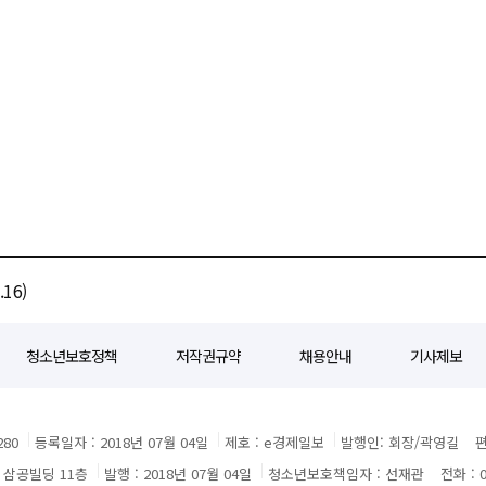
16)
청소년보호정책
저작권규약
채용안내
기사제보
80
등록일자 : 2018년 07월 04일
제호 : e경제일보
발행인: 회장/곽영길
편
3 삼공빌딩 11층
발행 : 2018년 07월 04일
청소년보호책임자 : 선재관
전화 : 0