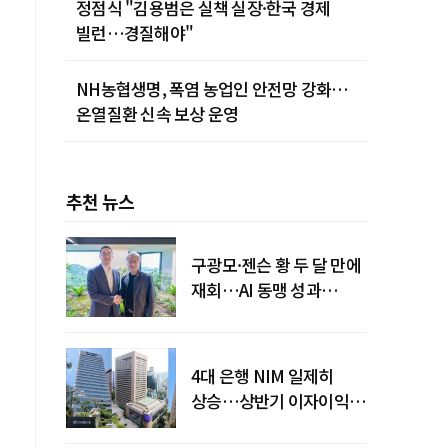
정점식 "김용범은 실책 실장·한국 경제
빌런…경질해야"
NH농협생명, 폭염 농업인 안전망 강화…
온열질환 신속 보상 운영
추천 뉴스
구광모·젠슨 황 두 달 만에
재회…AI 동맹 성과
가시화될까
4대 은행 NIM 일제히
상승…상반기 이자이익
19조 육박