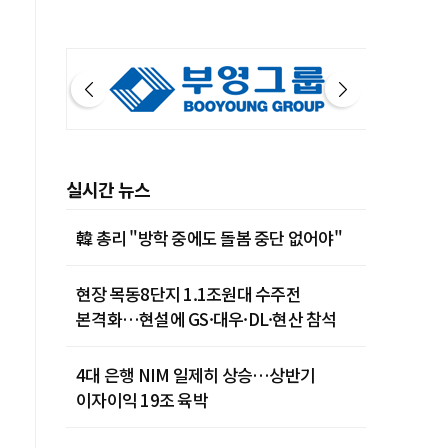
실시간 뉴스
韓 총리 "방학 중에도 돌봄 중단 없어야"
현장 목동8단지 1.1조원대 수주전
본격화…현설에 GS·대우·DL·현산 참석
4대 은행 NIM 일제히 상승…상반기
이자이익 19조 육박