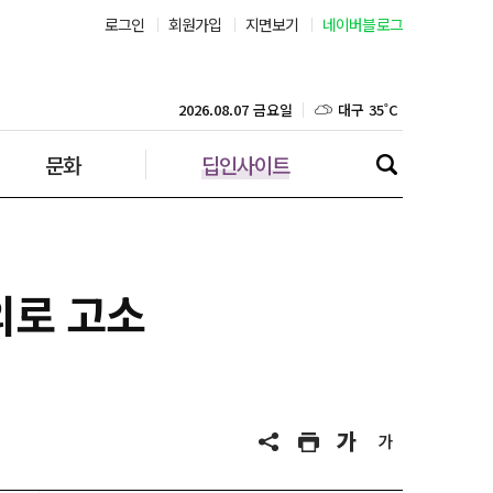
로그인
회원가입
지면보기
네이버블로그
부산 30˚C
대구 35˚C
2026.08.07 금요일
문화
딥인사이트
인천 32˚C
광주 36˚C
대전 36˚C
의로 고소
울산 31˚C
강릉 31˚C
제주 31˚C