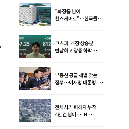
"화장품 넘어
헬스케어로"…한국콜마,
제약·바이오 축으로 몸집
키운다
코스피, 개장 상승분
분
반납하고 장중 하락
전환…중동 리스크·美
경계감
하
부동산 공급 해법 찾는
정부…이재명 대통령, 2차
점검회의 주재
전세사기 피해자 누적
4만건 넘어…LH
피해주택 매입도 1만호
돌파