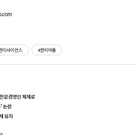
o.com
#한미사이언스
#한미약품
정
지고 전문경영인 체제로
' 논란
제 유지
'
"