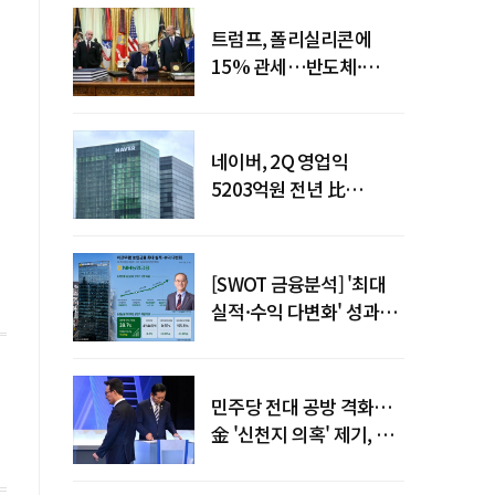
트럼프, 폴리실리콘에
15% 관세…반도체·
태양광 공급망 재편 신호
네이버, 2Q 영업익
5203억원 전년 比
0.2%↓…영업익
주춤에도 성장동력 키운다
[SWOT 금융분석] '최대
실적·수익 다변화' 성과…
이찬우號 농협금융, 임기
말년 성장 박차
민주당 전대 공방 격화…
金 '신천지 의혹' 제기, 鄭
"증거부터 내놔라"