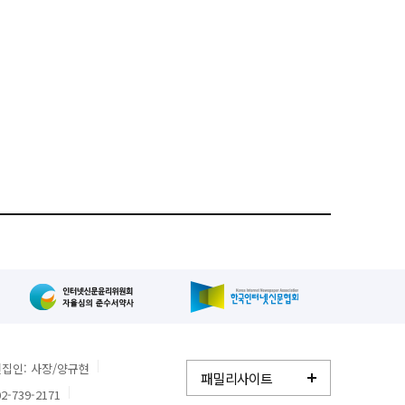
집인: 사장/양규현
패밀리사이트
2-739-2171