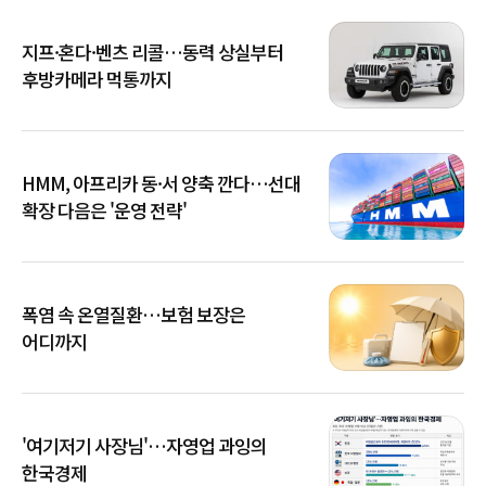
지프·혼다·벤츠 리콜…동력 상실부터
후방카메라 먹통까지
HMM, 아프리카 동·서 양축 깐다…선대
확장 다음은 '운영 전략'
폭염 속 온열질환…보험 보장은
어디까지
'여기저기 사장님'…자영업 과잉의
한국경제