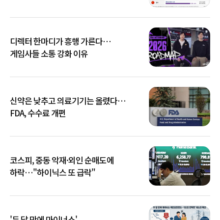
디렉터 한마디가 흥행 가른다…
게임사들 소통 강화 이유
신약은 낮추고 의료기기는 올렸다…
FDA, 수수료 개편
코스피, 중동 악재·외인 순매도에
하락…"하이닉스 또 급락"
'두 달 만에 마이너스'