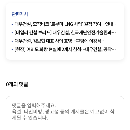
관련기사
대우건설, 모잠비크 '로부마 LNG 사업' 원청 참여…연내
EPC 본계약 목표
[데일리 건설 브리프] 대우건설, 한국재난안전기술원과
업무협약 체결 外
대우건설, 김보현 대표 사의 표명…후임에 이강석
대외협력단장 추천
[현장] 여의도 화랑 현설에 2개사 참석…대우건설, 공작
이어 추가 거점 확보하나
0
개의 댓글