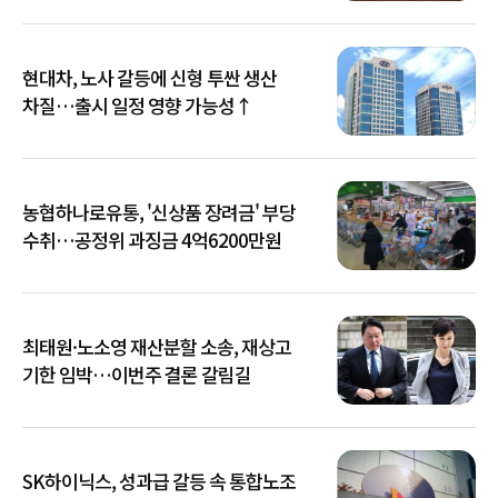
현대차, 노사 갈등에 신형 투싼 생산
차질…출시 일정 영향 가능성↑
농협하나로유통, '신상품 장려금' 부당
수취…공정위 과징금 4억6200만원
최태원·노소영 재산분할 소송, 재상고
기한 임박…이번주 결론 갈림길
SK하이닉스, 성과급 갈등 속 통합노조