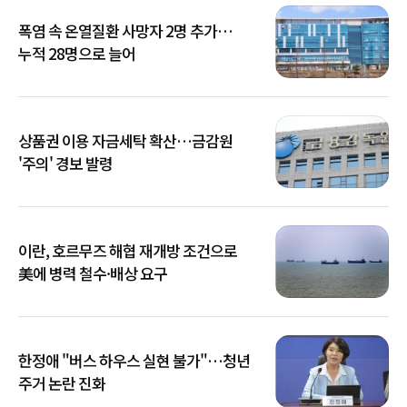
폭염 속 온열질환 사망자 2명 추가…
누적 28명으로 늘어
상품권 이용 자금세탁 확산…금감원
'주의' 경보 발령
이란, 호르무즈 해협 재개방 조건으로
美에 병력 철수·배상 요구
한정애 "버스 하우스 실현 불가"…청년
주거 논란 진화