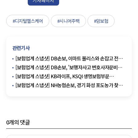
기자페이지
#디지털헬스케어
#시니어주택
#암보험
관련기사
[보험업계 스냅샷] DB손보, 이마트 몰리스와 손잡고 전용
펫보험 출시 外
[보험업계 스냅샷] DB손보, '보행자사고 변호사자문비용
지원' 특약 65만건 돌파 外
[보험업계 스냅샷] KB라이프, KSQI 생명보험부문
우수콜센터 선정 外
[보험업계 스냅샷] NH농협손보, 경기 화성 포도농가 찾아
일손돕기 진행 外
0
개의 댓글