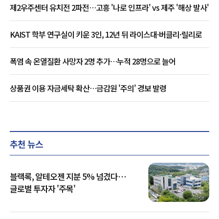
제2우주센터 유치전 2파전…고흥 '나로 인프라' vs 제주 '해상 발사'
KAIST 학부 연구실이 키운 3인, 12년 뒤 라이스대·버클리·릴리로
폭염 속 온열질환 사망자 2명 추가…누적 28명으로 늘어
상품권 이용 자금세탁 확산…금감원 '주의' 경보 발령
추천 뉴스
블랙록, 알테오젠 지분 5% 넘겼다…
글로벌 투자자 '주목'