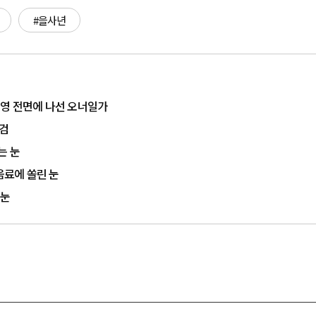
#을사년
…경영 전면에 나선 오너일가
점검
는 눈
료에 쏠린 눈
 눈