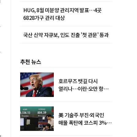
이
HUG, 8월 미분양 관리지역 발표…4곳
6828가구 관리 대상
는
국산 신약 자큐보, 인도 진출 '첫 관문' 통과
을
추천 뉴스
호르무즈 뱃길 다시
열리나…이란·오만 항로
합의
美 기술주 부진·외국인
매물 폭탄에 코스피 3%대
급락