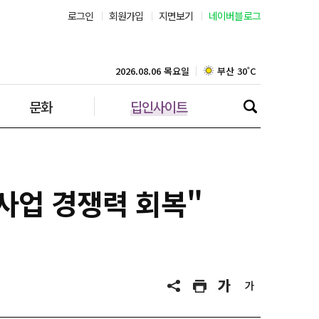
로그인
회원가입
지면보기
네이버블로그
서울 39˚C
부산 30˚C
2026.08.06 목요일
문화
딥인사이트
대구 35˚C
인천 30˚C
광주 36˚C
 사업 경쟁력 회복"
대전 36˚C
울산 32˚C
강릉 31˚C