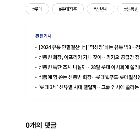
#롯데
#롯데지주
#신년사
#신동빈
관련기사
[2024 유통 연말결산 上] '역성장'하는 유통 빅3
신동빈 회장, 아프리카 가나 찾아…카카오 공급망 
신동빈 특단 조치 나설까…28일 롯데 이사회에 쏠리
식품에 힘 쏟는 신동빈 회장…롯데웰푸드·롯데칠성음
'롯데 3세' 신유열 시대 열릴까…그룹 인사에 쏠리는
0
개의 댓글