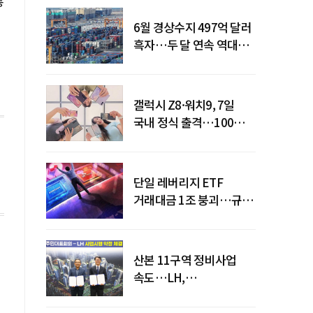
통
6월 경상수지 497억 달러
흑자…두 달 연속 역대
최대
갤럭시 Z8·워치9, 7일
국내 정식 출격…100개국
순차 출시
단일 레버리지 ETF
거래대금 1조 붕괴…규제
직격탄
산본 11구역 정비사업
속도…LH,
주민대표회의와
사업시행약정 체결