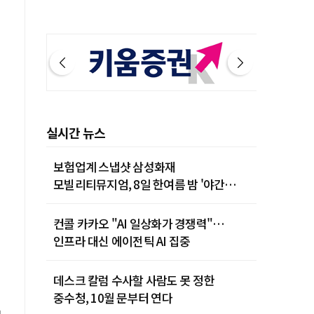
제주 31˚C
실시간 뉴스
보험업계 스냅샷 삼성화재
모빌리티뮤지엄, 8일 한여름 밤 '야간
카밋' 개최
컨콜 카카오 "AI 일상화가 경쟁력"…
인프라 대신 에이전틱 AI 집중
데스크 칼럼 수사할 사람도 못 정한
중수청, 10월 문부터 연다