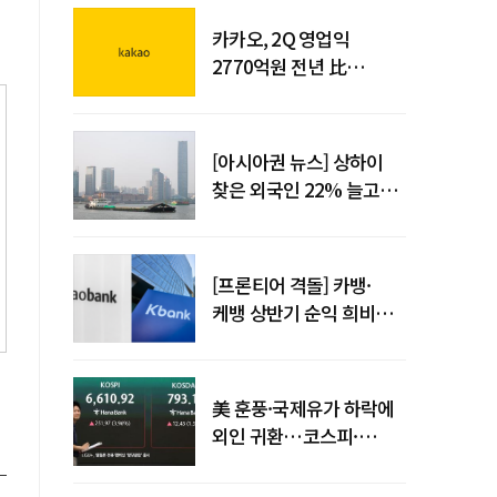
카카오, 2Q 영업익
2770억원 전년 比
36%↑…역대 최대 분기
실적 달성
[아시아권 뉴스] 상하이
찾은 외국인 22% 늘고
중국 자동차 수출 509만대
[프론티어 격돌] 카뱅·
케뱅 상반기 순익 희비…
플랫폼·개인사업자
금융으로 성장 기반 확대
美 훈풍·국제유가 하락에
외인 귀환…코스피·
코스닥 동반 상승