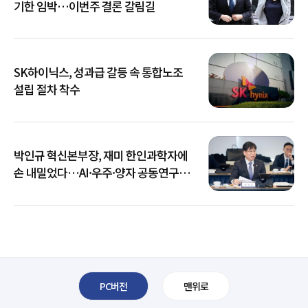
기한 임박…이번주 결론 갈림길
SK하이닉스, 성과급 갈등 속 통합노조
설립 절차 착수
박인규 혁신본부장, 재미 한인과학자에
손 내밀었다…AI·우주·양자 공동연구
확대
PC버전
맨위로