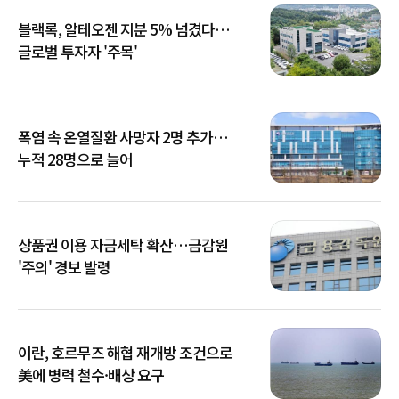
블랙록, 알테오젠 지분 5% 넘겼다…
글로벌 투자자 '주목'
폭염 속 온열질환 사망자 2명 추가…
누적 28명으로 늘어
상품권 이용 자금세탁 확산…금감원
'주의' 경보 발령
이란, 호르무즈 해협 재개방 조건으로
美에 병력 철수·배상 요구