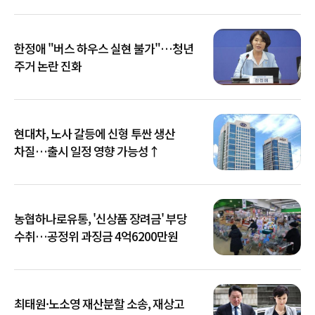
한정애 "버스 하우스 실현 불가"…청년
주거 논란 진화
현대차, 노사 갈등에 신형 투싼 생산
차질…출시 일정 영향 가능성↑
농협하나로유통, '신상품 장려금' 부당
수취…공정위 과징금 4억6200만원
최태원·노소영 재산분할 소송, 재상고