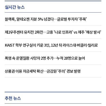
실시간 뉴스
블랙록, 알테오젠 지분 5% 넘겼다…글로벌 투자자 '주목'
제2우주센터 유치전 2파전…고흥 '나로 인프라' vs 제주 '해상 발사'
KAIST 학부 연구실이 키운 3인, 12년 뒤 라이스대·버클리·릴리로
폭염 속 온열질환 사망자 2명 추가…누적 28명으로 늘어
상품권 이용 자금세탁 확산…금감원 '주의' 경보 발령
추천 뉴스