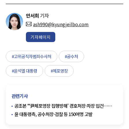
안서희
기자
ash990@kyungjeilbo.com
기자페이지
#고위공직자범죄수사처
#공수처
#윤석열 대통령
#체포영장
관련기사
공조본 "'尹체포영장 집행방해' 경호처장·차장 입건…
4일까지 출석요구"
윤 대통령측, 공수처장·검찰 등 150여명 고발