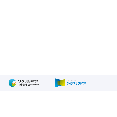
집인: 사장/양규현
패밀리사이트
2-739-2171