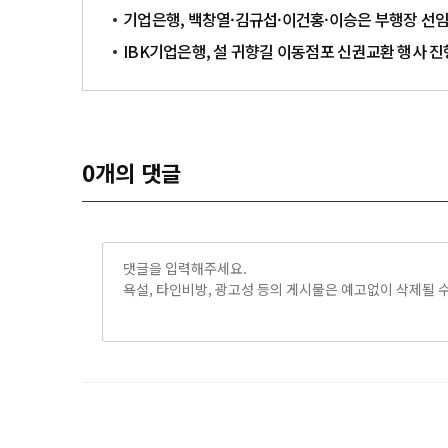
기업은행, 백창열·김규섭·이건홍·이승은 부행장 선
IBK기업은행, 설 귀향길 이동점포 신권교환 행사 진
0
개의 댓글