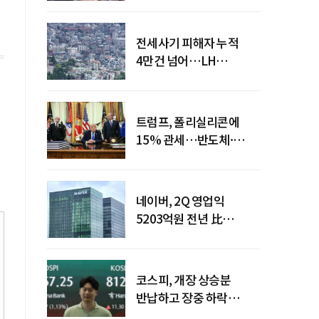
전세사기 피해자 누적
4만건 넘어…LH
피해주택 매입도 1만호
돌파
트럼프, 폴리실리콘에
15% 관세…반도체·
태양광 공급망 재편 신호
네이버, 2Q 영업익
5203억원 전년 比
0.2%↓…영업익
주춤에도 성장동력 키운다
코스피, 개장 상승분
반납하고 장중 하락
전환…중동 리스크·美