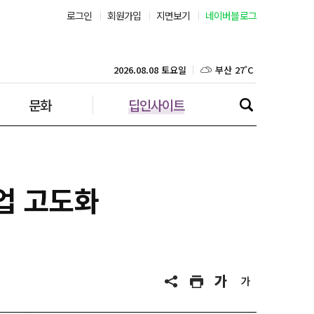
로그인
회원가입
지면보기
네이버블로그
부산 27˚C
대구 25˚C
2026.08.08 토요일
문화
딥인사이트
인천 29˚C
광주 27˚C
대전 26˚C
업 고도화
울산 25˚C
강릉 24˚C
제주 29˚C