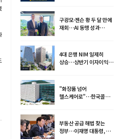
전력망' 리스크 확산
겠
구광모·젠슨 황 두 달 만에
재회…AI 동맹 성과
라
가시화될까
4대 은행 NIM 일제히
도
상승…상반기 이자이익
19조 육박
"화장품 넘어
헬스케어로"…한국콜마,
제약·바이오 축으로 몸집
키운다
부동산 공급 해법 찾는
정부…이재명 대통령, 2차
점검회의 주재