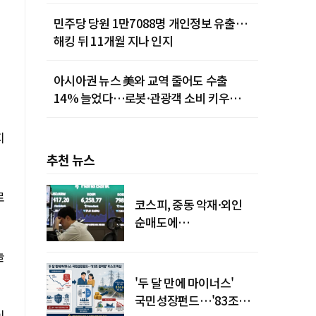
민주당 당원 1만7088명 개인정보 유출…
해킹 뒤 11개월 지나 인지
아시아권 뉴스 美와 교역 줄어도 수출
14% 늘었다…로봇·관광객 소비 키우는
중국
지
추천 뉴스
로
코스피, 중동 악재·외인
순매도에
하락…"하이닉스 또
놀
급락"
'두 달 만에 마이너스'
국민성장펀드…'83조
이