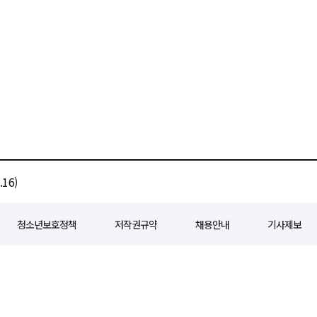
16)
청소년보호정책
저작권규약
채용안내
기사제보
80
등록일자 : 2018년 07월 04일
제호 : e경제일보
발행인: 회장/곽영길
편
3 삼공빌딩 11층
발행 : 2018년 07월 04일
청소년보호책임자 : 선재관
전화 : 0