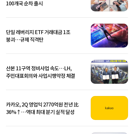
100개국 순차 출시
단일 레버리지 ETF 거래대금 1조
붕괴…규제 직격탄
산본 11구역 정비사업 속도…LH,
주민대표회의와 사업시행약정 체결
카카오, 2Q 영업익 2770억원 전년 比
36%↑…역대 최대 분기 실적 달성