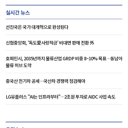
실시간 뉴스
선진국은 국가 대개혁으로 완성된다
신협중앙회, '독도愛사랑적금' 비대면 판매 전환 外
호찌민시, 2035년까지 물류산업 GRDP 비중 8~10% 목표…동남아
물류 허브 도약
중국산 전기차 공세…국산차 경쟁력 점검해야
LG유플러스 "AI는 인프라부터"…2조원 투자로 AIDC 사업 속도