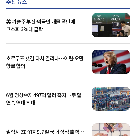
추천 뉴스
美 기술주 부진·외국인 매물 폭탄에
코스피 3%대 급락
호르무즈 뱃길 다시 열리나…이란·오만
항로 합의
6월 경상수지 497억 달러 흑자…두 달
연속 역대 최대
갤럭시 Z8·워치9, 7일 국내 정식 출격…