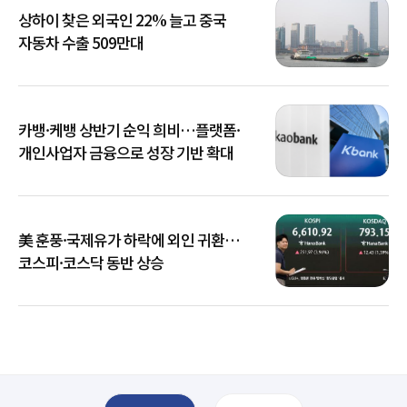
상하이 찾은 외국인 22% 늘고 중국
자동차 수출 509만대
카뱅·케뱅 상반기 순익 희비…플랫폼·
개인사업자 금융으로 성장 기반 확대
美 훈풍·국제유가 하락에 외인 귀환…
코스피·코스닥 동반 상승