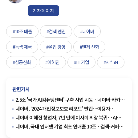
기자페이지
#10조 매출
#검색 엔진
#네이버
#녹색 제국
#몰입 경영
#벤처 신화
#성공신화
#이해진
#IT 기업
#지식iN
관련기사
2.5조 '국가 AI컴퓨팅센터' 구축 사업 시동…네이버·카카오
등 국내외 IT 기업 총출동
네이버, '2024 개인정보보호 리포트' 발간…이용자
프라이버시 보호 활동 공개
네이버 이해진 창업자, 7년 만에 이사회 의장 복귀… AI
사업 강화 신호탄
네이버, 국내 인터넷 기업 최초 연매출 10조…검색·커머스
'쌍끌이' 쾌거(종합)