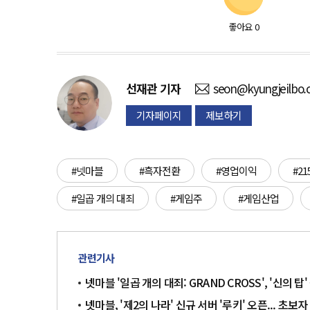
좋아요
0
선재관
기자
seon@kyungjeilbo
기자페이지
제보하기
#넷마블
#흑자전환
#영업이익
#21
#일곱 개의 대죄
#게임주
#게임산업
관련기사
넷마블 '일곱 개의 대죄: GRAND CROSS', '신의
넷마블, '제2의 나라' 신규 서버 '루키' 오픈... 초보