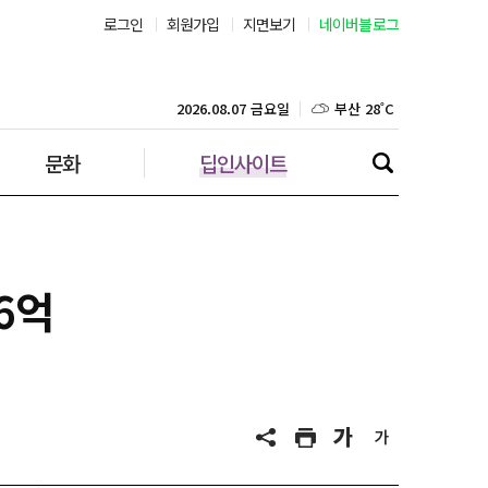
로그인
회원가입
지면보기
네이버블로그
부산 28˚C
대구 26˚C
2026.08.07 금요일
문화
딥인사이트
인천 29˚C
광주 27˚C
대전 27˚C
6억
울산 25˚C
강릉 25˚C
제주 29˚C