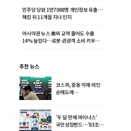
민주당 당원 1만7088명 개인정보 유출…
해킹 뒤 11개월 지나 인지
아시아권 뉴스 美와 교역 줄어도 수출
14% 늘었다…로봇·관광객 소비 키우는
중국
추천 뉴스
코스피, 중동 악재·외인
순매도에
하락…"하이닉스 또
급락"
'두 달 만에 마이너스'
국민성장펀드…'83조