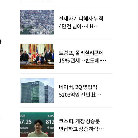
전세사기 피해자 누적
4만건 넘어…LH
피해주택 매입도 1만호
돌파
과
트럼프, 폴리실리콘에
15% 관세…반도체·
태양광 공급망 재편 신호
네이버, 2Q 영업익
5203억원 전년 比
0.2%↓…영업익
주춤에도 성장동력 키운다
코스피, 개장 상승분
반납하고 장중 하락
전환…중동 리스크·美