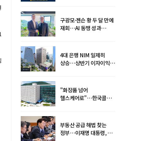
전력망' 리스크 확산
원
구광모·젠슨 황 두 달 만에
재회…AI 동맹 성과
1
가시화될까
4대 은행 NIM 일제히
임
상승…상반기 이자이익
19조 육박
"화장품 넘어
헬스케어로"…한국콜마,
제약·바이오 축으로 몸집
키운다
부동산 공급 해법 찾는
정부…이재명 대통령, 2차
점검회의 주재