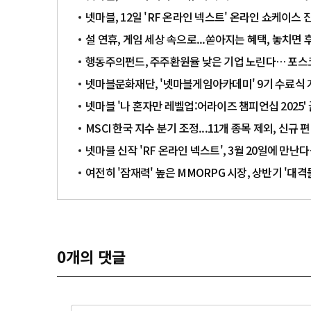
넷마블, 12일 'RF 온라인 넥스트' 온라인 쇼케이스
설 연휴, 게임 세상 속으로...쏟아지는 혜택, 놓치면 
행동주의펀드, 주주환원율 낮은 기업 노린다… 포스
넷마블문화재단, '넷마블게임아카데미' 9기 수료식 
넷마블 '나 혼자만 레벨업:어라이즈 챔피언십 2025' 
MSCI 한국 지수 분기 조정...11개 종목 제외, 신규 
넷마블 신작 'RF 온라인 넥스트', 3월 20일에 만난
여전히 '잠재력' 높은 MMORPG 시장, 상반기 '대
0
개의 댓글