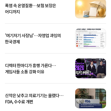
폭염 속 온열질환…보험 보장은
어디까지
'여기저기 사장님'…자영업 과잉의
한국경제
디렉터 한마디가 흥행 가른다…
게임사들 소통 강화 이유
신약은 낮추고 의료기기는 올렸다…
FDA, 수수료 개편