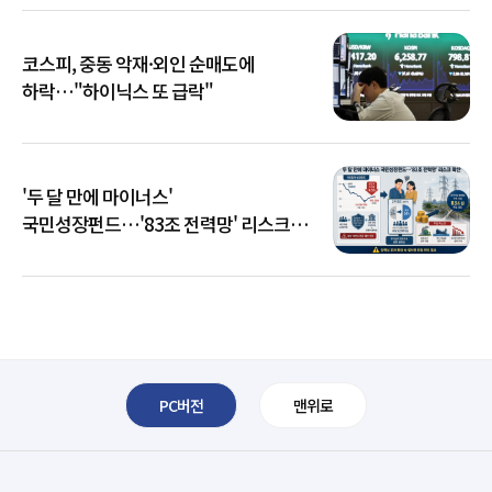
코스피, 중동 악재·외인 순매도에
하락…"하이닉스 또 급락"
'두 달 만에 마이너스'
국민성장펀드…'83조 전력망' 리스크
확산
PC버전
맨위로