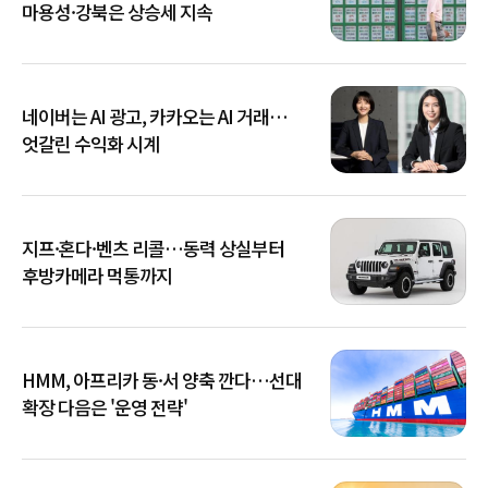
마용성·강북은 상승세 지속
네이버는 AI 광고, 카카오는 AI 거래…
엇갈린 수익화 시계
지프·혼다·벤츠 리콜…동력 상실부터
후방카메라 먹통까지
HMM, 아프리카 동·서 양축 깐다…선대
확장 다음은 '운영 전략'