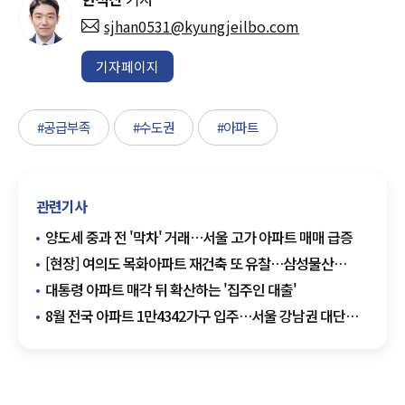
sjhan0531@kyungjeilbo.com
기자페이지
#공급부족
#수도권
#아파트
관련기사
양도세 중과 전 '막차' 거래…서울 고가 아파트 매매 급증
[현장] 여의도 목화아파트 재건축 또 유찰…삼성물산
무혈입성 청신호
대통령 아파트 매각 뒤 확산하는 '집주인 대출'
8월 전국 아파트 1만4342가구 입주…서울 강남권 대단지
주목