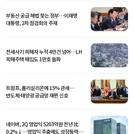
부동산 공급 해법 찾는 정부…이재명
대통령, 2차 점검회의 주재
전세사기 피해자 누적 4만건 넘어…LH
피해주택 매입도 1만호 돌파
트럼프, 폴리실리콘에 15% 관세…
반도체·태양광 공급망 재편 신호
네이버, 2Q 영업익 5203억원 전년 比
0.2%↓…영업익 주춤에도 성장동력