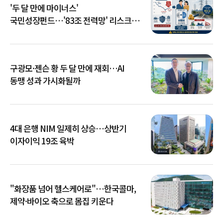
'두 달 만에 마이너스'
국민성장펀드…'83조 전력망' 리스크
확산
구광모·젠슨 황 두 달 만에 재회…AI
동맹 성과 가시화될까
4대 은행 NIM 일제히 상승…상반기
이자이익 19조 육박
"화장품 넘어 헬스케어로"…한국콜마,
제약·바이오 축으로 몸집 키운다