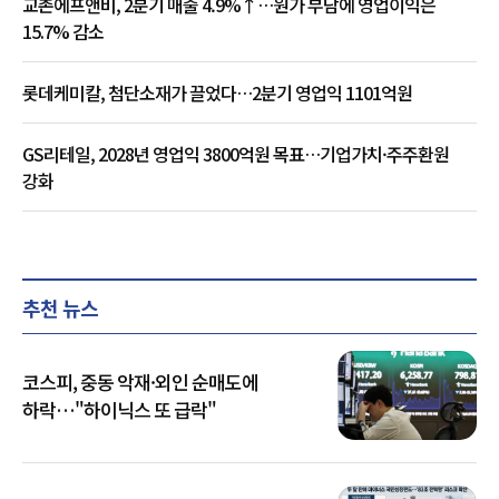
교촌에프앤비, 2분기 매출 4.9%↑…원가 부담에 영업이익은
15.7% 감소
롯데케미칼, 첨단소재가 끌었다…2분기 영업익 1101억원
GS리테일, 2028년 영업익 3800억원 목표…기업가치·주주환원
강화
추천 뉴스
코스피, 중동 악재·외인 순매도에
하락…"하이닉스 또 급락"