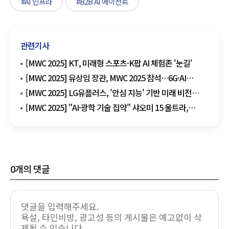
#AI 인프라
#B2B AI 에이전트
관련기사
[MWC 2025] KT, 미래형 스포츠·K팝 AI 체험존 '눈길'
[MWC 2025] 유상임 장관, MWC 2025 참석…6G·AI
글로벌 협력 전략 본격화
[MWC 2025] LG유플러스, '안심 지능' 기반 미래 비전
공개…"AI로 밝은 세상 만들 것"
[MWC 2025] "AI·광학 기술 집약" 샤오미 15 울트라,
공개…글로벌 프리미엄 시장 공략
0
개의 댓글