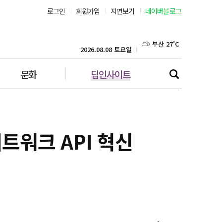
로그인
회원가입
지면보기
네이버블로그
부산 27˚C
대구 25˚C
2026.08.08 토요일
문화
딥인사이트
인천 29˚C
광주 27˚C
대전 26˚C
네트워크 API 혁신
울산 25˚C
강릉 25˚C
제주 28˚C