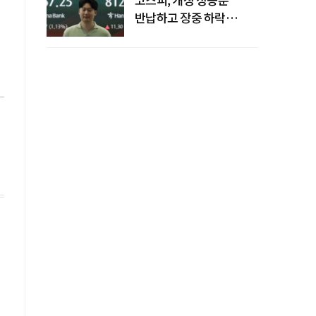
반납하고 장중 하락
전환…중동 리스크·美
경계감