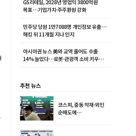
GS리테일, 2028년 영업익 3800억원
목표…기업가치·주주환원 강화
민주당 당원 1만7088명 개인정보 유출…
해킹 뒤 11개월 지나 인지
아시아권 뉴스 美와 교역 줄어도 수출
파
14% 늘었다…로봇·관광객 소비 키우는
중국
추천 뉴스
코스피, 중동 악재·외인
순매도에
유
하락…"하이닉스 또
급락"