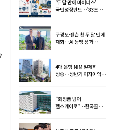
'두 달 만에 마이너스'
국민성장펀드…'83조
전력망' 리스크 확산
극
구광모·젠슨 황 두 달 만에
재회…AI 동맹 성과
가시화될까
향
4대 은행 NIM 일제히
상승…상반기 이자이익
19조 육박
"화장품 넘어
헬스케어로"…한국콜마,
제약·바이오 축으로 몸집
키운다