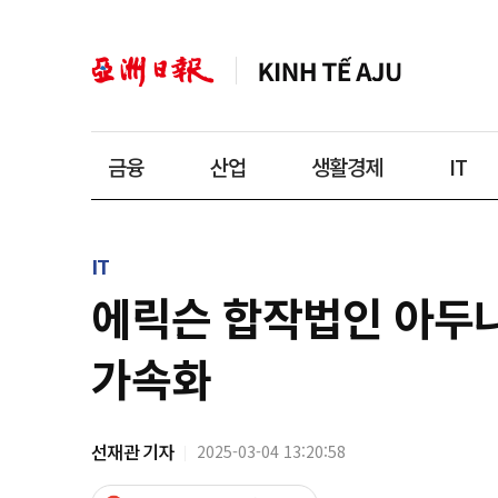
금융
산업
생활경제
IT
IT
에릭슨 합작법인 아두나,
가속화
선재관 기자
2025-03-04 13:20:58