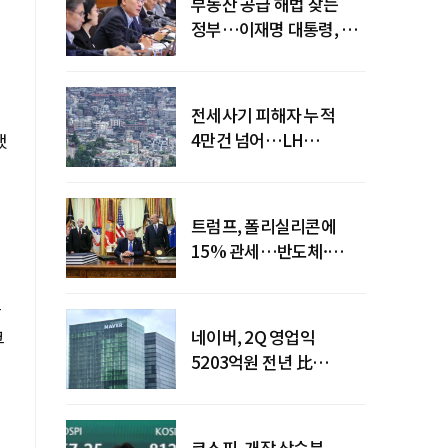
부동산 공급 해법 찾는
정부…이재명 대통령, 2차
점검회의 주재
전세사기 피해자 누적
4만건 넘어…LH
했
피해주택 매입도 1만호
돌파
트럼프, 폴리실리콘에
15% 관세…반도체·
태양광 공급망 재편 신호
근
크
네이버, 2Q 영업익
5203억원 전년 比
0.2%↓…영업익
주춤에도 성장동력 키운다
코스피, 개장 상승분