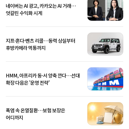
네이버는 AI 광고, 카카오는 AI 거래…
엇갈린 수익화 시계
지프·혼다·벤츠 리콜…동력 상실부터
후방카메라 먹통까지
HMM, 아프리카 동·서 양축 깐다…선대
확장 다음은 '운영 전략'
폭염 속 온열질환…보험 보장은
어디까지