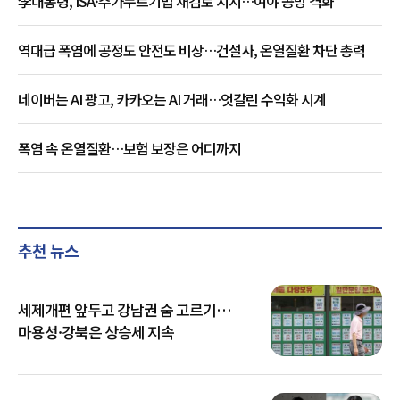
李대통령, ISA·주가누르기법 재검토 지시…여야 공방 격화
역대급 폭염에 공정도 안전도 비상…건설사, 온열질환 차단 총력
네이버는 AI 광고, 카카오는 AI 거래…엇갈린 수익화 시계
폭염 속 온열질환…보험 보장은 어디까지
추천 뉴스
세제개편 앞두고 강남권 숨 고르기…
마용성·강북은 상승세 지속