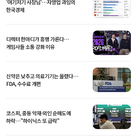
'여기저기 사장님'…자영업 과잉의
한국경제
디렉터 한마디가 흥행 가른다…
게임사들 소통 강화 이유
신약은 낮추고 의료기기는 올렸다…
FDA, 수수료 개편
코스피, 중동 악재·외인 순매도에
하락…"하이닉스 또 급락"