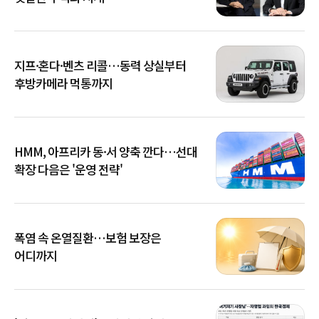
지프·혼다·벤츠 리콜…동력 상실부터
후방카메라 먹통까지
HMM, 아프리카 동·서 양축 깐다…선대
확장 다음은 '운영 전략'
폭염 속 온열질환…보험 보장은
어디까지