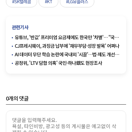
#SK텔레콤
#KT
#LG유플러스
관련기사
유튜브, '반값' 프리미엄 요금제에도 한국만 '차별'… "국내
소비자 차별 논란"
CJ프레시웨이, 과징금 납부에 '재무부담·성장 발목' 어쩌나
AI 데이터 무단 학습 논란에 국내외 '시끌'…법·제도 개선
절실
공정위, 'LTV 담합 의혹' 국민·하나銀도 현장조사
0
개의 댓글