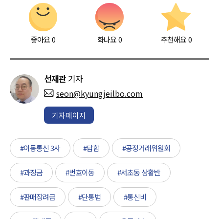
좋아요
0
화나요
0
추천해요
0
선재관
기자
seon@kyungjeilbo.com
기자페이지
#이동통신 3사
#담합
#공정거래위원회
#과징금
#번호이동
#서초동 상황반
#판매장려금
#단통법
#통신비