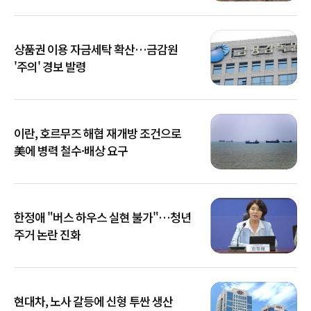
상품권 이용 자금세탁 확산…금감원
'주의' 경보 발령
이란, 호르무즈 해협 재개방 조건으로
美에 병력 철수·배상 요구
한정애 "버스 하우스 실현 불가"…청년
주거 논란 진화
현대차, 노사 갈등에 신형 투싼 생산