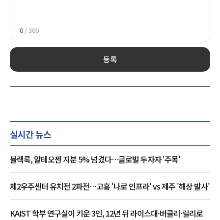
0
/ 300
등록
실시간 뉴스
블랙록, 알테오젠 지분 5% 넘겼다…글로벌 투자자 '주목'
제2우주센터 유치전 2파전…고흥 '나로 인프라' vs 제주 '해상 발사'
KAIST 학부 연구실이 키운 3인, 12년 뒤 라이스대·버클리·릴리로