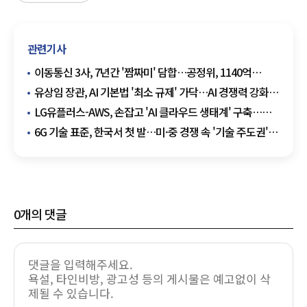
관련기사
이동통신 3사, 7년간 '짬짜미' 담합…공정위, 1140억
과징금 철퇴
유상임 장관, AI 기본법 '최소 규제' 가닥…AI 경쟁력 강화
'총력'
LG유플러스-AWS, 손잡고 'AI 클라우드 생태계' 구축…
"AX 전환 속도 높인다"
6G 기술 표준, 한국서 첫 발…미·중 경쟁 속 '기술 주도권'
확보 나서나
0
개의 댓글