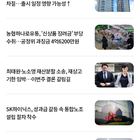
차질…출시 일정 영향 가능성↑
농협하나로유통, '신상품 장려금' 부당
수취…공정위 과징금 4억6200만원
최태원·노소영 재산분할 소송, 재상고
기한 임박…이번주 결론 갈림길
SK하이닉스, 성과급 갈등 속 통합노조
설립 절차 착수