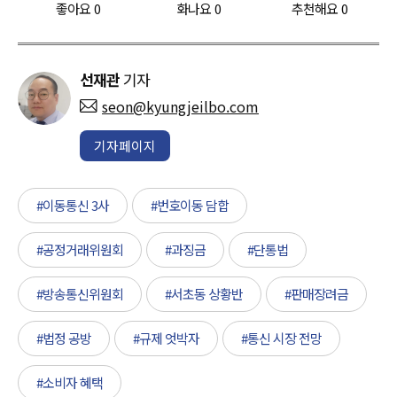
좋아요
0
화나요
0
추천해요
0
선재관
기자
seon@kyungjeilbo.com
기자페이지
#이동통신 3사
#번호이동 담합
#공정거래위원회
#과징금
#단통법
#방송통신위원회
#서초동 상황반
#판매장려금
#법정 공방
#규제 엇박자
#통신 시장 전망
#소비자 혜택