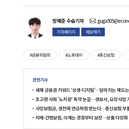
방예준
수습기자
guga505@econo
기자페이지
제보하기
#금융위원회
#노후대비
#종신보험
관련기사
새해 금융권 키워드 '상생·디지털'…달라지는 제도
초고령 사회 '노치원' 특약 눈길…생보사, 요양사업
사망보험금, 생전에 연금처럼 받는다…종신보험 부
치매·간병보험, 이제는 경증부터 보장…상품 다양화