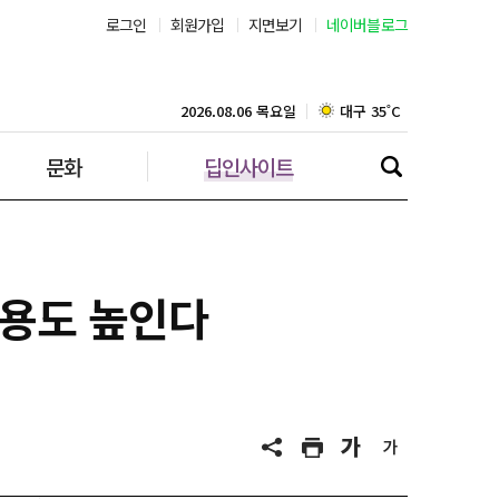
로그인
회원가입
지면보기
네이버블로그
부산 30˚C
대구 35˚C
2026.08.06 목요일
문화
딥인사이트
인천 30˚C
광주 34˚C
대전 36˚C
용도 높인다
울산 32˚C
강릉 31˚C
제주 30˚C