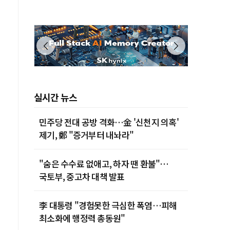
실시간 뉴스
민주당 전대 공방 격화…金 '신천지 의혹'
제기, 鄭 "증거부터 내놔라"
"숨은 수수료 없애고, 하자 땐 환불"…
국토부, 중고차 대책 발표
李 대통령 "경험못한 극심한 폭염…피해
최소화에 행정력 총동원"