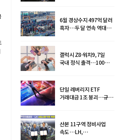
급락
금
6월 경상수지 497억 달러
흑자…두 달 연속 역대
최대
초
이
갤럭시 Z8·워치9, 7일
국내 정식 출격…100개국
순차 출시
단일 레버리지 ETF
미
거래대금 1조 붕괴…규제
직격탄
산본 11구역 정비사업
속도…LH,
주민대표회의와