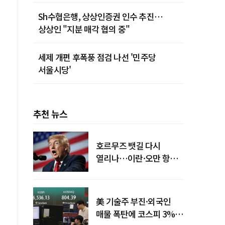
Sh수협은행, 상상인증권 인수 추진…
상상인 "지분 매각 협의 중"
세제 개편 후폭풍 점검 나선 '민주당
서울시당'
추천 뉴스
호르무즈 뱃길 다시
열리나…이란·오만 항로
합의
美 기술주 부진·외국인
매물 폭탄에 코스피 3%대