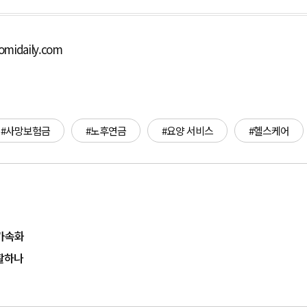
midaily.com
#사망보험금
#노후연금
#요양 서비스
#헬스케어
는
 가속화
활하나