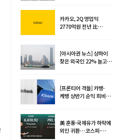
사업시행약정 체결
카카오, 2Q 영업익
2770억원 전년 比
36%↑…역대 최대 분기
실적 달성
[아시아권 뉴스] 상하이
찾은 외국인 22% 늘고
중국 자동차 수출 509만대
[프론티어 격돌] 카뱅·
케뱅 상반기 순익 희비…
플랫폼·개인사업자
금융으로 성장 기반 확대
美 훈풍·국제유가 하락에
삼
외인 귀환…코스피·
코스닥 동반 상승