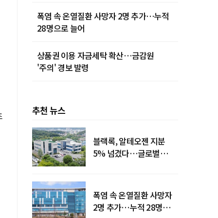
폭염 속 온열질환 사망자 2명 추가…누적
28명으로 늘어
상품권 이용 자금세탁 확산…금감원
'주의' 경보 발령
추천 뉴스
초
블랙록, 알테오젠 지분
5% 넘겼다…글로벌
투자자 '주목'
폭염 속 온열질환 사망자
2명 추가…누적 28명으로