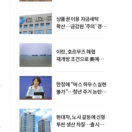
늘어
상품권 이용 자금세탁
확산…금감원 '주의' 경보
발령
이란, 호르무즈 해협
재개방 조건으로 美에
병력 철수·배상 요구
한정애 "버스 하우스 실현
불가"…청년 주거 논란
진화
현대차, 노사 갈등에 신형
투싼 생산 차질…출시
일정 영향 가능성↑