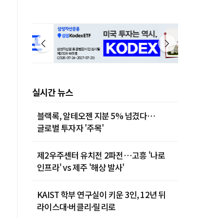
실시간 뉴스
블랙록, 알테오젠 지분 5% 넘겼다…
글로벌 투자자 '주목'
제2우주센터 유치전 2파전…고흥 '나로
인프라' vs 제주 '해상 발사'
KAIST 학부 연구실이 키운 3인, 12년 뒤
라이스대·버클리·릴리로