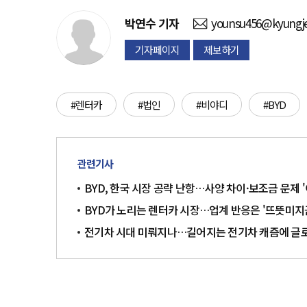
박연수
기자
younsu456@kyungje
기자페이지
제보하기
#렌터카
#법인
#비야디
#BYD
관련기사
BYD, 한국 시장 공략 난항…사양 차이·보조금 문제 
BYD가 노리는 렌터카 시장…업계 반응은 '뜨뜻미지근
전기차 시대 미뤄지나…길어지는 전기차 캐즘에 글로벌