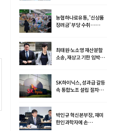
농협하나로유통, '신상품
장려금' 부당 수취…
공정위 과징금
4억6200만원
최태원·노소영 재산분할
소송, 재상고 기한 임박…
이번주 결론 갈림길
SK하이닉스, 성과급 갈등
속 통합노조 설립 절차
착수
박인규 혁신본부장, 재미
한인과학자에 손
내밀었다…AI·우주·양자