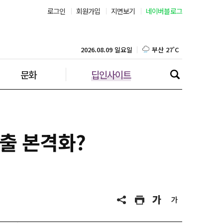
로그인
회원가입
지면보기
네이버블로그
부산 27˚C
대구 26˚C
2026.08.09 일요일
문화
딥인사이트
인천 27˚C
광주 27˚C
대전 25˚C
진출 본격화?
울산 25˚C
강릉 23˚C
제주 27˚C