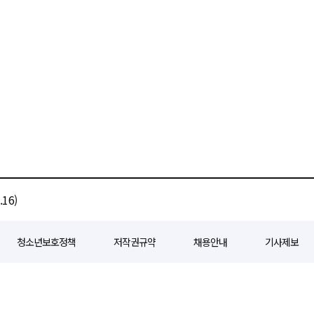
16)
청소년보호정책
저작권규약
채용안내
기사제보
80
등록일자 : 2018년 07월 04일
제호 : e경제일보
발행인: 회장/곽영길
편