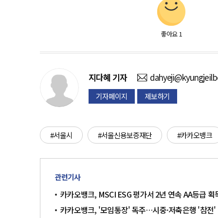
좋아요
1
지다혜
기자
dahyeji@kyungjeil
기자페이지
제보하기
#서울시
#서울신용보증재단
#카카오뱅크
관련기사
카카오뱅크, MSCI ESG 평가서 2년 연속 AA등급 획
카카오뱅크, '모임통장' 독주…시중·저축은행 '참전'