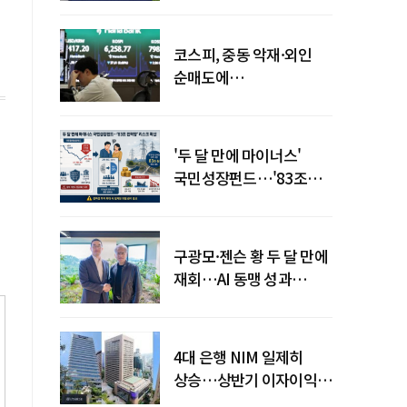
코스피, 중동 악재·외인
순매도에
하락…"하이닉스 또
급락"
'두 달 만에 마이너스'
국민성장펀드…'83조
전력망' 리스크 확산
구광모·젠슨 황 두 달 만에
재회…AI 동맹 성과
가시화될까
4대 은행 NIM 일제히
상승…상반기 이자이익
19조 육박