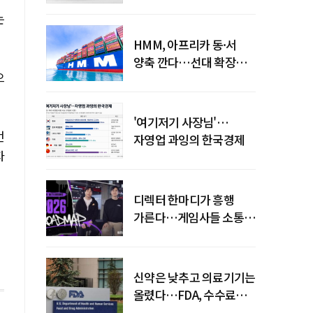
먹통까지
는
HMM, 아프리카 동·서
양축 깐다…선대 확장
으
다음은 '운영 전략'
'여기저기 사장님'…
번
자영업 과잉의 한국경제
자
디렉터 한마디가 흥행
가른다…게임사들 소통
강화 이유
신약은 낮추고 의료기기는
올렸다…FDA, 수수료
개편