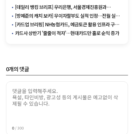
[데일리 뱅킹 브리프] 우리은행, 서울경제진흥원과
금융교육 협력 확대 外
[방예준의 캐치 보카] 무이자할부도 실적 인정…전월 실적
부담 낮춘 카드 눈길
[카드업 브리핑] NH농협카드, 예금토큰 활용 인프라 구축
시동…한은 프로젝트 참여 추진 外
카드사 상반기 '줄줄이 적자'…현대카드만 홀로 순익 증가
0
개의 댓글
0
/ 300