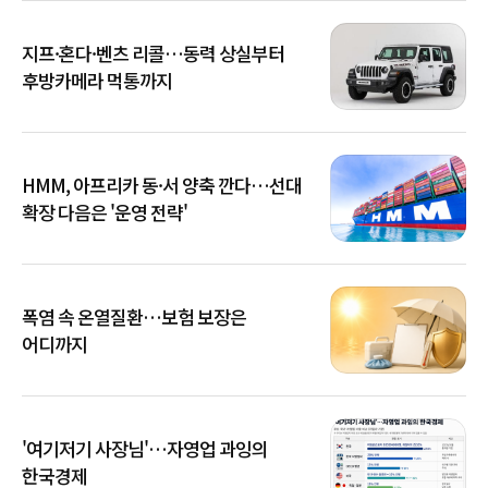
지프·혼다·벤츠 리콜…동력 상실부터
후방카메라 먹통까지
HMM, 아프리카 동·서 양축 깐다…선대
확장 다음은 '운영 전략'
폭염 속 온열질환…보험 보장은
어디까지
'여기저기 사장님'…자영업 과잉의
한국경제