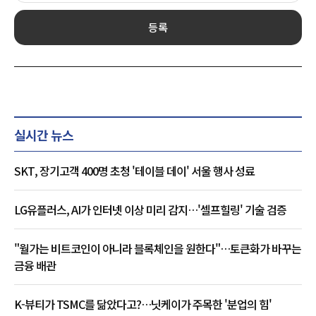
등록
실시간 뉴스
SKT, 장기고객 400명 초청 '테이블 데이' 서울 행사 성료
LG유플러스, AI가 인터넷 이상 미리 감지…'셀프힐링' 기술 검증
"월가는 비트코인이 아니라 블록체인을 원한다"…토큰화가 바꾸는
금융 배관
K-뷰티가 TSMC를 닮았다고?…닛케이가 주목한 '분업의 힘'