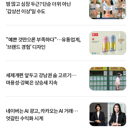
땀 많고 심장 두근? 단순 더위 아닌
'갑상선 이상'일 수도
"예쁜 것만으론 부족하다"…유통업계,
'브랜드 경험' 디자인
세제개편 앞두고 강남권 숨 고르기…
마용성·강북은 상승세 지속
네이버는 AI 광고, 카카오는 AI 거래…
엇갈린 수익화 시계