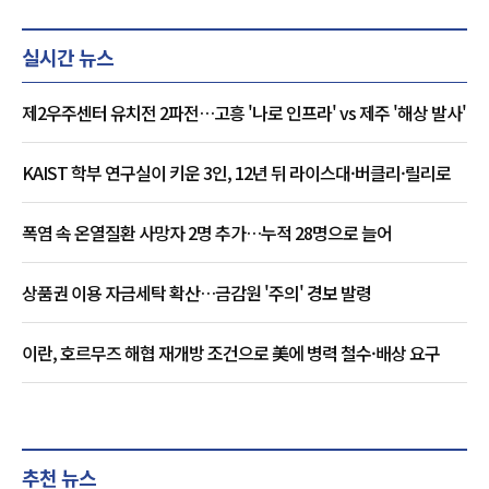
실시간 뉴스
제2우주센터 유치전 2파전…고흥 '나로 인프라' vs 제주 '해상 발사'
KAIST 학부 연구실이 키운 3인, 12년 뒤 라이스대·버클리·릴리로
폭염 속 온열질환 사망자 2명 추가…누적 28명으로 늘어
상품권 이용 자금세탁 확산…금감원 '주의' 경보 발령
이란, 호르무즈 해협 재개방 조건으로 美에 병력 철수·배상 요구
추천 뉴스