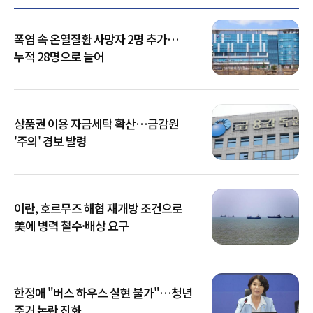
폭염 속 온열질환 사망자 2명 추가…
누적 28명으로 늘어
상품권 이용 자금세탁 확산…금감원
'주의' 경보 발령
이란, 호르무즈 해협 재개방 조건으로
美에 병력 철수·배상 요구
한정애 "버스 하우스 실현 불가"…청년
주거 논란 진화