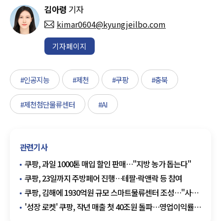
김아령
기자
kimar0604@kyungjeilbo.com
기자페이지
#인공지능
#제천
#쿠팡
#충북
#제천첨단물류센터
#AI
관련기사
쿠팡, 과일 1000톤 매입 할인 판매…"지방 농가 돕는다"
쿠팡, 23일까지 주방페어 진행…테팔·락앤락 등 참여
쿠팡, 김해에 1930억원 규모 스마트물류센터 조성…"사천
·거제·통영 새벽배송"
'성장 로켓' 쿠팡, 작년 매출 첫 40조원 돌파…영업이익률
개선은 과제