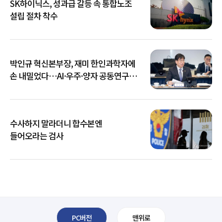
SK하이닉스, 성과급 갈등 속 통합노조
설립 절차 착수
박인규 혁신본부장, 재미 한인과학자에
손 내밀었다…AI·우주·양자 공동연구
확대
수사하지 말라더니 합수본엔
들어오라는 검사
PC버전
맨위로