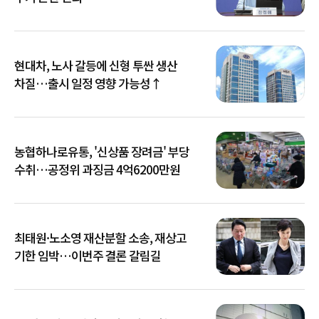
현대차, 노사 갈등에 신형 투싼 생산
차질…출시 일정 영향 가능성↑
농협하나로유통, '신상품 장려금' 부당
수취…공정위 과징금 4억6200만원
최태원·노소영 재산분할 소송, 재상고
기한 임박…이번주 결론 갈림길