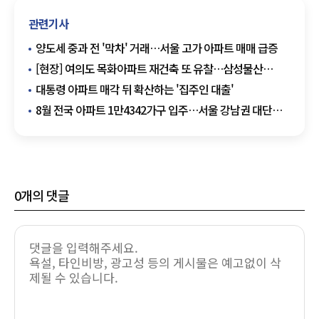
관련기사
양도세 중과 전 '막차' 거래…서울 고가 아파트 매매 급증
[현장] 여의도 목화아파트 재건축 또 유찰…삼성물산
무혈입성 청신호
대통령 아파트 매각 뒤 확산하는 '집주인 대출'
8월 전국 아파트 1만4342가구 입주…서울 강남권 대단지
주목
0
개의 댓글