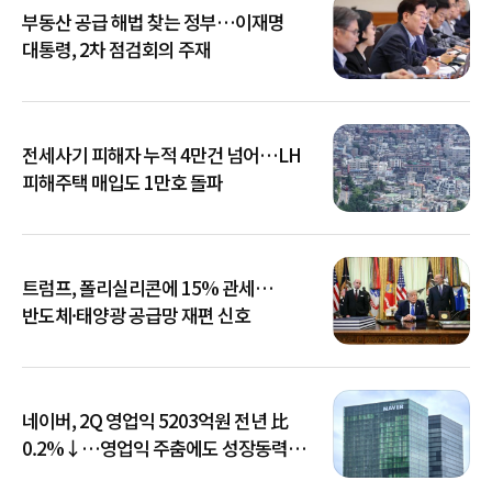
부동산 공급 해법 찾는 정부…이재명
대통령, 2차 점검회의 주재
전세사기 피해자 누적 4만건 넘어…LH
피해주택 매입도 1만호 돌파
트럼프, 폴리실리콘에 15% 관세…
반도체·태양광 공급망 재편 신호
네이버, 2Q 영업익 5203억원 전년 比
0.2%↓…영업익 주춤에도 성장동력
키운다