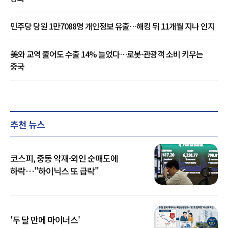
민주당 당원 1만7088명 개인정보 유출…해킹 뒤 11개월 지나 인지
美와 교역 줄어도 수출 14% 늘었다…로봇·관광객 소비 키우는
중국
추천 뉴스
코스피, 중동 악재·외인 순매도에
하락…"하이닉스 또 급락"
'두 달 만에 마이너스'