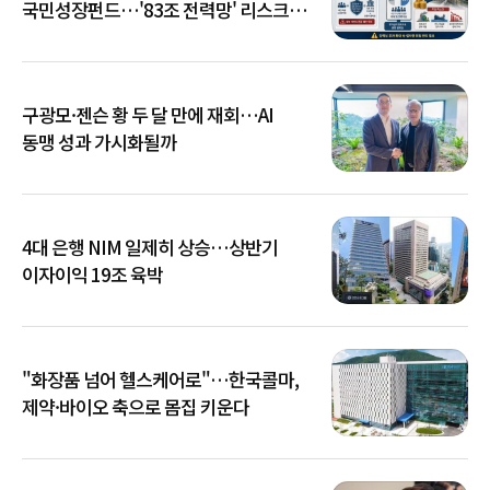
국민성장펀드…'83조 전력망' 리스크
확산
구광모·젠슨 황 두 달 만에 재회…AI
동맹 성과 가시화될까
4대 은행 NIM 일제히 상승…상반기
이자이익 19조 육박
"화장품 넘어 헬스케어로"…한국콜마,
제약·바이오 축으로 몸집 키운다