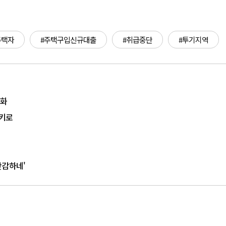
주택자
#주택구입신규대출
#취급중단
#투기지역
면화
하키로
난감하네'