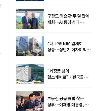
전력망' 리스크 확산
기
구광모·젠슨 황 두 달 만에
재회…AI 동맹 성과
가시화될까
4대 은행 NIM 일제히
상승…상반기 이자이익
19조 육박
"화장품 넘어
헬스케어로"…한국콜마,
제약·바이오 축으로 몸집
키운다
부동산 공급 해법 찾는
정부…이재명 대통령, 2차
점검회의 주재