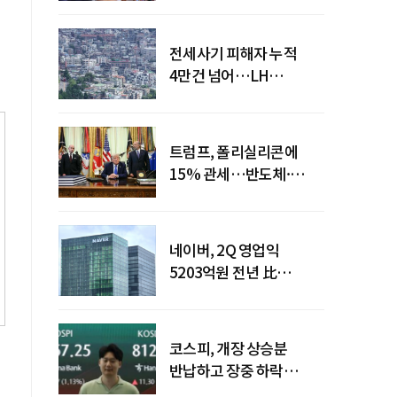
전세사기 피해자 누적
4만건 넘어…LH
피해주택 매입도 1만호
돌파
트럼프, 폴리실리콘에
15% 관세…반도체·
태양광 공급망 재편 신호
네이버, 2Q 영업익
5203억원 전년 比
0.2%↓…영업익
주춤에도 성장동력 키운다
코스피, 개장 상승분
반납하고 장중 하락
전환…중동 리스크·美