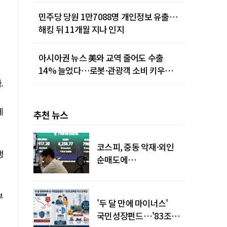
민주당 당원 1만7088명 개인정보 유출…
해킹 뒤 11개월 지나 인지
아시아권 뉴스 美와 교역 줄어도 수출
14% 늘었다…로봇·관광객 소비 키우는
.
중국
에
추천 뉴스
코스피, 중동 악재·외인
행
순매도에
하락…"하이닉스 또
급락"
부
'두 달 만에 마이너스'
국민성장펀드…'83조