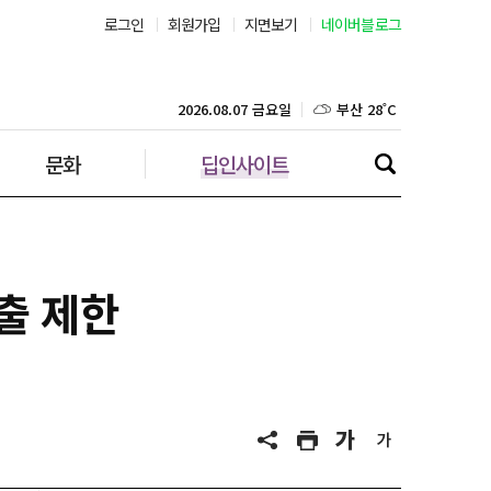
로그인
회원가입
지면보기
네이버블로그
서울 33˚C
부산 28˚C
2026.08.07 금요일
대구 27˚C
문화
딥인사이트
인천 29˚C
광주 28˚C
출 제한
대전 28˚C
울산 26˚C
강릉 26˚C
제주 29˚C