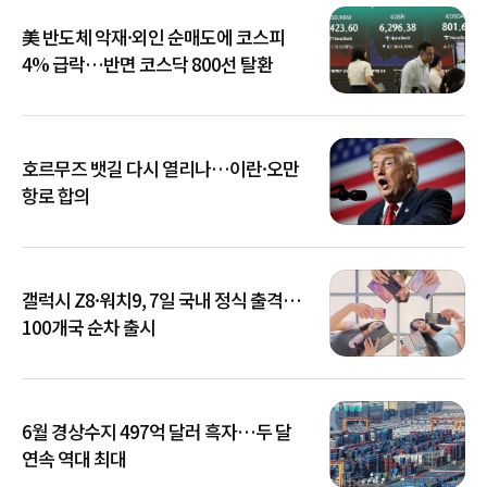
美 반도체 악재·외인 순매도에 코스피
4% 급락…반면 코스닥 800선 탈환
호르무즈 뱃길 다시 열리나…이란·오만
항로 합의
갤럭시 Z8·워치9, 7일 국내 정식 출격…
100개국 순차 출시
6월 경상수지 497억 달러 흑자…두 달
연속 역대 최대