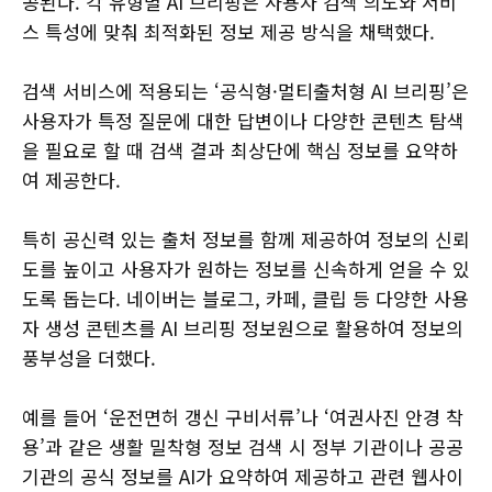
공된다. 각 유형별 AI 브리핑은 사용자 검색 의도와 서비
스 특성에 맞춰 최적화된 정보 제공 방식을 채택했다.
검색 서비스에 적용되는 ‘공식형·멀티출처형 AI 브리핑’은
사용자가 특정 질문에 대한 답변이나 다양한 콘텐츠 탐색
을 필요로 할 때 검색 결과 최상단에 핵심 정보를 요약하
여 제공한다.
특히 공신력 있는 출처 정보를 함께 제공하여 정보의 신뢰
도를 높이고 사용자가 원하는 정보를 신속하게 얻을 수 있
도록 돕는다. 네이버는 블로그, 카페, 클립 등 다양한 사용
자 생성 콘텐츠를 AI 브리핑 정보원으로 활용하여 정보의
풍부성을 더했다.
예를 들어 ‘운전면허 갱신 구비서류’나 ‘여권사진 안경 착
용’과 같은 생활 밀착형 정보 검색 시 정부 기관이나 공공
기관의 공식 정보를 AI가 요약하여 제공하고 관련 웹사이