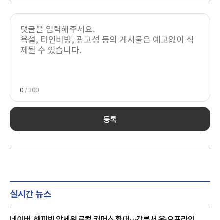
0
/ 300
등록
실시간 뉴스
네이버, 해피빈 앞세워 로컬 커머스 확대…강릉서 온·오프라인