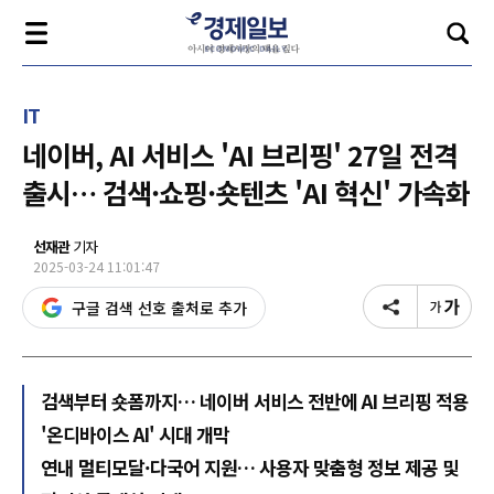
IT
네이버, AI 서비스 'AI 브리핑' 27일 전격
출시… 검색·쇼핑·숏텐츠 'AI 혁신' 가속화
선재관
기자
2025-03-24 11:01:47
구글 검색 선호 출처로 추가
검색부터 숏폼까지… 네이버 서비스 전반에 AI 브리핑 적용
'온디바이스 AI' 시대 개막
연내 멀티모달·다국어 지원… 사용자 맞춤형 정보 제공 및