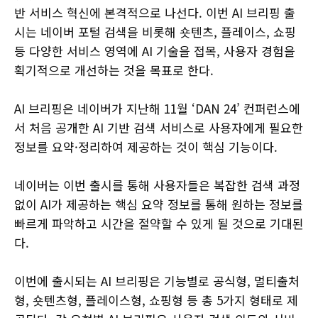
반 서비스 혁신에 본격적으로 나선다. 이번 AI 브리핑 출
시는 네이버 포털 검색을 비롯해 숏텐츠, 플레이스, 쇼핑
등 다양한 서비스 영역에 AI 기술을 접목, 사용자 경험을
획기적으로 개선하는 것을 목표로 한다.
AI 브리핑은 네이버가 지난해 11월 ‘DAN 24’ 컨퍼런스에
서 처음 공개한 AI 기반 검색 서비스로 사용자에게 필요한
정보를 요약·정리하여 제공하는 것이 핵심 기능이다.
네이버는 이번 출시를 통해 사용자들은 복잡한 검색 과정
없이 AI가 제공하는 핵심 요약 정보를 통해 원하는 정보를
빠르게 파악하고 시간을 절약할 수 있게 될 것으로 기대된
다.
이번에 출시되는 AI 브리핑은 기능별로 공식형, 멀티출처
형, 숏텐츠형, 플레이스형, 쇼핑형 등 총 5가지 형태로 제