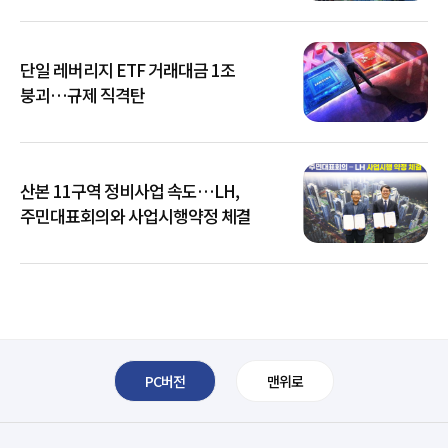
단일 레버리지 ETF 거래대금 1조
붕괴…규제 직격탄
산본 11구역 정비사업 속도…LH,
주민대표회의와 사업시행약정 체결
PC버전
맨위로