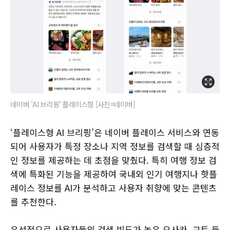
네이버 'AI 브리핑' 플레이스형 [사진=네이버]
‘플레이스형 AI 브리핑’은 네이버 플레이스 서비스와 연동
되어 사용자가 특정 장소나 지역 정보를 검색할 때 심층적
인 정보를 제공하는 데 초점을 맞췄다. 특히 여행 정보 검
색에 특화된 기능을 제공하여 국내외 인기 여행지나 핫플
레이스 정보를 AI가 분석하고 사용자 취향에 맞는 콘텐츠
를 추천한다.
우선적으로 사용자들의 검색 빈도가 높은 오사카, 교토 등