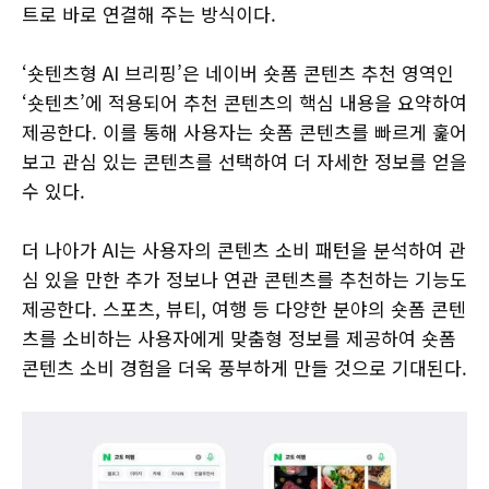
트로 바로 연결해 주는 방식이다.
‘숏텐츠형 AI 브리핑’은 네이버 숏폼 콘텐츠 추천 영역인
‘숏텐츠’에 적용되어 추천 콘텐츠의 핵심 내용을 요약하여
제공한다. 이를 통해 사용자는 숏폼 콘텐츠를 빠르게 훑어
보고 관심 있는 콘텐츠를 선택하여 더 자세한 정보를 얻을
수 있다.
더 나아가 AI는 사용자의 콘텐츠 소비 패턴을 분석하여 관
심 있을 만한 추가 정보나 연관 콘텐츠를 추천하는 기능도
제공한다. 스포츠, 뷰티, 여행 등 다양한 분야의 숏폼 콘텐
츠를 소비하는 사용자에게 맞춤형 정보를 제공하여 숏폼
콘텐츠 소비 경험을 더욱 풍부하게 만들 것으로 기대된다.