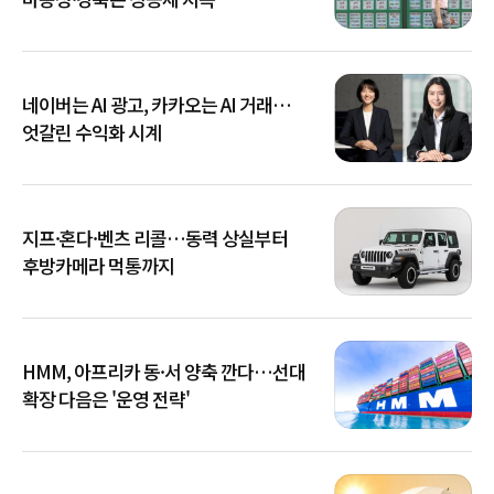
네이버는 AI 광고, 카카오는 AI 거래…
엇갈린 수익화 시계
지프·혼다·벤츠 리콜…동력 상실부터
후방카메라 먹통까지
HMM, 아프리카 동·서 양축 깐다…선대
확장 다음은 '운영 전략'