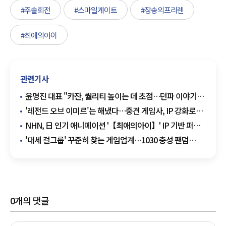
#주술회전
#스마일게이트
#장송의프리렌
#최애의아이
관련기사
윤명진 대표 "카잔, 퀄리티 높이는 데 초점…던파 이야기에
함께 빠져들 수 있는 계기 되길"
'레전드 오브 이미르'는 해냈다…중견 게임사, IP 강화로
도약 '정조준'
NHN, 日 인기 애니메이션 '【최애의아이】' IP 기반 퍼즐
게임 개발
'대세 걸그룹' 꾸준히 찾는 게임업계…1030 충성 팬덤
사수한다
0
개의 댓글