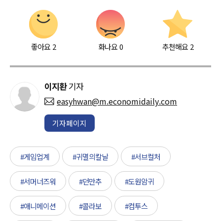
좋아요
2
화나요
0
추천해요
2
이지환
기자
easyhwan@m.economidaily.com
기자페이지
#게임업계
#귀멸의칼날
#서브컬처
#서머너즈워
#던만추
#도원암귀
#애니메이션
#콜라보
#컴투스