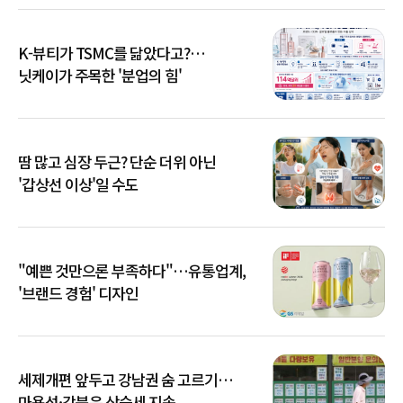
K-뷰티가 TSMC를 닮았다고?…
닛케이가 주목한 '분업의 힘'
땀 많고 심장 두근? 단순 더위 아닌
'갑상선 이상'일 수도
"예쁜 것만으론 부족하다"…유통업계,
'브랜드 경험' 디자인
세제개편 앞두고 강남권 숨 고르기…
마용성·강북은 상승세 지속