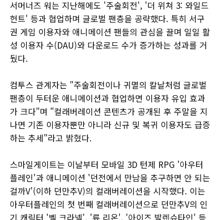
서머너즈 워는 지난해에도 '주술회전', '더 위쳐 3: 와일드
헌트' 등과 협업하며 글로벌 팬층을 공략했다. 특히 서구
권 게임 이용자와 애니메이션 팬들의 관심을 끌며 일일 활
성 이용자 수(DAU)와 다운로드 수가 증가하는 성과를 거
뒀다.
컴투스 관계자는 "주술회전이나 귀멸의 칼날처럼 글로벌
팬층이 두터운 애니메이션과 협업하면 이용자 유입 효과
가 크다"며 "컬래버레이션 콘텐츠가 공개된 후 주말을 지
나면 기존 이용자뿐만 아니라 신규 및 복귀 이용자도 급증
하는 추세"라고 밝혔다.
스마일게이트는 이날부터 모바일 3D 턴제 RPG '아우터
플레인'과 애니메이션 '던전에서 만남을 추구하면 안 되는
걸까V'(이하 던만추V)의 컬래버레이션을 시작했다. 이는
아우터플레인의 첫 번째 컬래버레이션으로 던만추V의 인
기 캐릭터 '벨 크라넬', '류 리온', '아이즈 발렌슈타인' 등