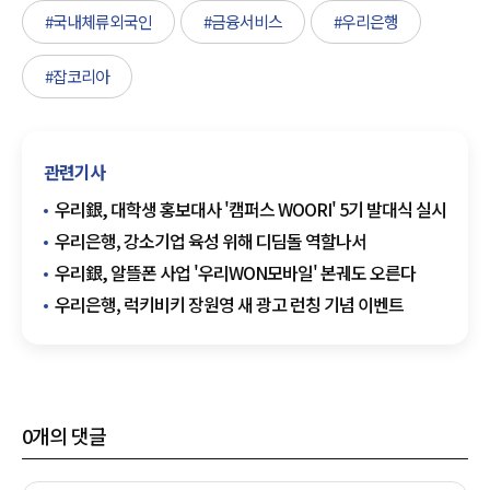
#국내체류외국인
#금융서비스
#우리은행
#잡코리아
관련기사
우리銀, 대학생 홍보대사 '캠퍼스 WOORI' 5기 발대식 실시
우리은행, 강소기업 육성 위해 디딤돌 역할나서
우리銀, 알뜰폰 사업 '우리WON모바일' 본궤도 오른다
우리은행, 럭키비키 장원영 새 광고 런칭 기념 이벤트
0
개의 댓글