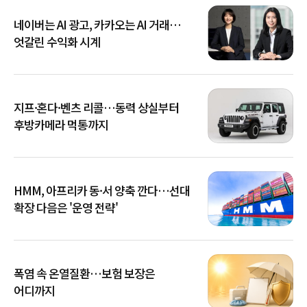
네이버는 AI 광고, 카카오는 AI 거래…
엇갈린 수익화 시계
지프·혼다·벤츠 리콜…동력 상실부터
후방카메라 먹통까지
HMM, 아프리카 동·서 양축 깐다…선대
확장 다음은 '운영 전략'
폭염 속 온열질환…보험 보장은
어디까지