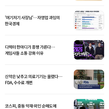
'여기저기 사장님'…자영업 과잉의
한국경제
디렉터 한마디가 흥행 가른다…
게임사들 소통 강화 이유
신약은 낮추고 의료기기는 올렸다…
FDA, 수수료 개편
코스피, 중동 악재·외인 순매도에