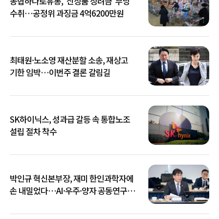
농협하나로유통, '신상품 장려금' 부당
수취…공정위 과징금 4억6200만원
최태원·노소영 재산분할 소송, 재상고
기한 임박…이번주 결론 갈림길
SK하이닉스, 성과급 갈등 속 통합노조
설립 절차 착수
박인규 혁신본부장, 재미 한인과학자에
손 내밀었다…AI·우주·양자 공동연구
확대