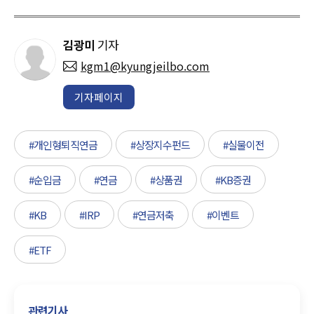
김광미
기자
kgm1@kyungjeilbo.com
기자페이지
#개인형퇴직연금
#상장지수펀드
#실물이전
#순입금
#연금
#상품권
#KB증권
#KB
#IRP
#연금저축
#이벤트
#ETF
관련기사