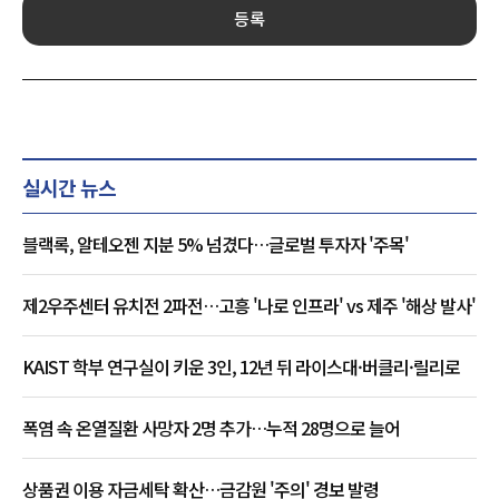
등록
실시간 뉴스
블랙록, 알테오젠 지분 5% 넘겼다…글로벌 투자자 '주목'
제2우주센터 유치전 2파전…고흥 '나로 인프라' vs 제주 '해상 발사'
KAIST 학부 연구실이 키운 3인, 12년 뒤 라이스대·버클리·릴리로
폭염 속 온열질환 사망자 2명 추가…누적 28명으로 늘어
상품권 이용 자금세탁 확산…금감원 '주의' 경보 발령