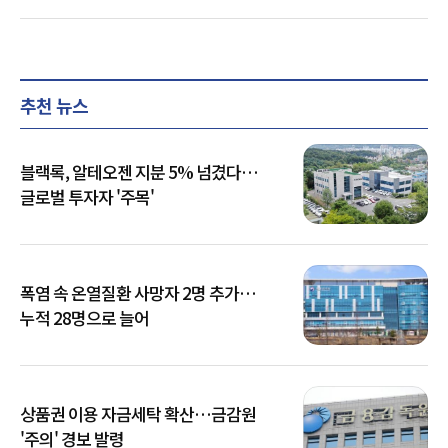
추천 뉴스
블랙록, 알테오젠 지분 5% 넘겼다…
글로벌 투자자 '주목'
폭염 속 온열질환 사망자 2명 추가…
누적 28명으로 늘어
상품권 이용 자금세탁 확산…금감원
'주의' 경보 발령