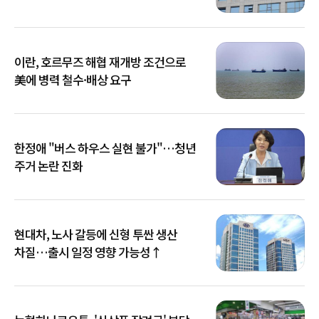
이란, 호르무즈 해협 재개방 조건으로
美에 병력 철수·배상 요구
한정애 "버스 하우스 실현 불가"…청년
주거 논란 진화
현대차, 노사 갈등에 신형 투싼 생산
차질…출시 일정 영향 가능성↑