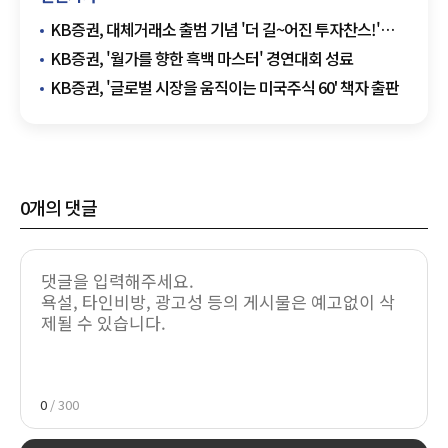
KB증권, 대체거래소 출범 기념 '더 길~어진 투자찬스!'
이벤트 운영
KB증권, '월가를 향한 흑백 마스터' 경연대회 성료
KB증권, '글로벌 시장을 움직이는 미국주식 60' 책자 출판
0
개의 댓글
0
/ 300