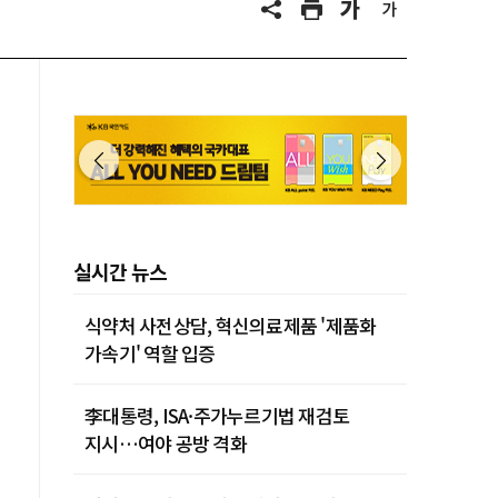
실시간 뉴스
식약처 사전상담, 혁신의료제품 '제품화
가속기' 역할 입증
李대통령, ISA·주가누르기법 재검토
지시…여야 공방 격화