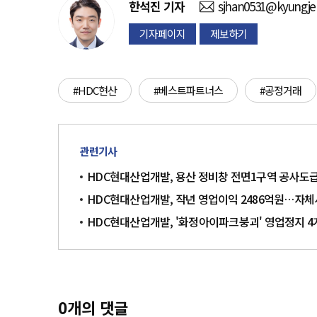
한석진
기자
sjhan0531@kyungje
기자페이지
제보하기
#HDC현산
#베스트파트너스
#공정거래
관련기사
HDC현대산업개발, 용산 정비창 전면1구역 공사도급
HDC현대산업개발, 작년 영업이익 2486억원…자체사
HDC현대산업개발, '화정아이파크붕괴' 영업정지 4
0
개의 댓글