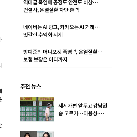
역대급 폭염에 공정도 안전도 비상…
건설사, 온열질환 차단 총력
네이버는 AI 광고, 카카오는 AI 거래…
엇갈린 수익화 시계
다
방예준의 머니포켓 폭염 속 온열질환…
보험 보장은 어디까지
직
추천 뉴스
배
을
세제개편 앞두고 강남권
숨 고르기…마용성·
강북은 상승세 지속
한