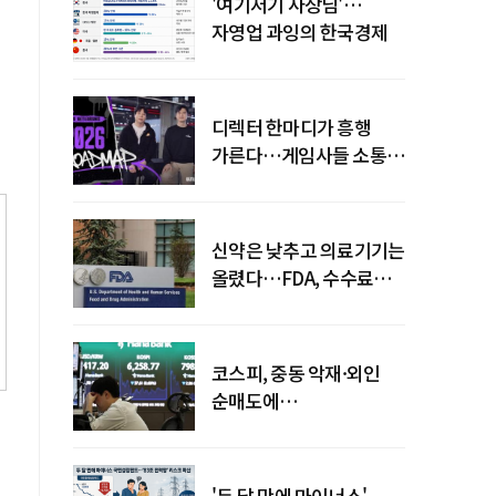
'여기저기 사장님'…
자영업 과잉의 한국경제
디렉터 한마디가 흥행
가른다…게임사들 소통
강화 이유
신약은 낮추고 의료기기는
올렸다…FDA, 수수료
개편
코스피, 중동 악재·외인
순매도에
하락…"하이닉스 또
급락"
'두 달 만에 마이너스'