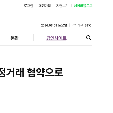
로그인
회원가입
지면보기
네이버블로그
부산 28˚C
대구 28˚C
2026.08.08 토요일
문화
딥인사이트
인천 28˚C
광주 29˚C
대전 29˚C
정거래 협약으로
울산 26˚C
강릉 22˚C
제주 29˚C