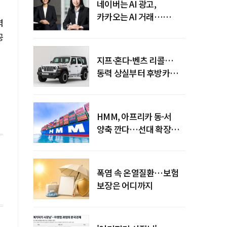
네이버는 AI 광고,
카카오는 AI 거래…
력
엇갈린 수익화 시계
공
지프·혼다·벤츠 리콜…
동력 상실부터 후방카메라
먹통까지
HMM, 아프리카 동·서
양축 깐다…선대 확장
다음은 '운영 전략'
폭염 속 온열질환…보험
보장은 어디까지