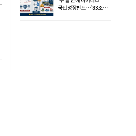
국민성장펀드…'83조
전력망' 리스크 확산