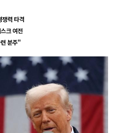
경쟁력 타격
리스크 여전
마련 분주"