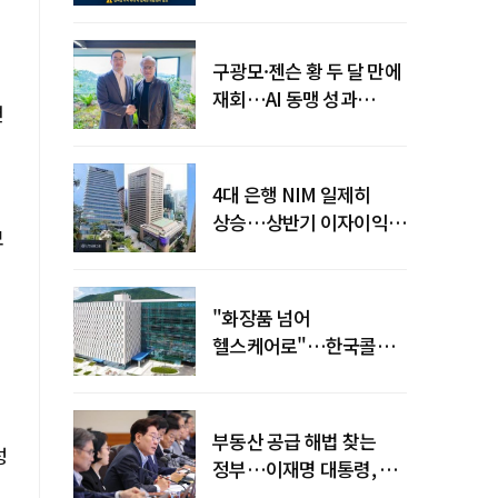
전력망' 리스크 확산
구광모·젠슨 황 두 달 만에
재회…AI 동맹 성과
면
가시화될까
4대 은행 NIM 일제히
상승…상반기 이자이익
모
19조 육박
"화장품 넘어
헬스케어로"…한국콜마,
제약·바이오 축으로 몸집
키운다
부동산 공급 해법 찾는
성
정부…이재명 대통령, 2차
점검회의 주재