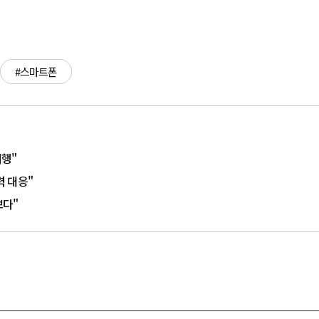
#스마트폰
시행"
력 대응"
쁘다"