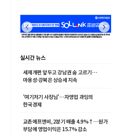
실시간 뉴스
세제개편 앞두고 강남권 숨 고르기…
마용성·강북은 상승세 지속
'여기저기 사장님'…자영업 과잉의
한국경제
교촌에프앤비, 2분기 매출 4.9%↑…원가
부담에 영업이익은 15.7% 감소