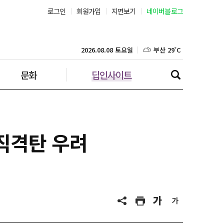
서울 28˚C
로그인
회원가입
지면보기
네이버블로그
부산 29˚C
2026.08.08 토요일
대구 28˚C
문화
딥인사이트
인천 27˚C
광주 29˚C
대전 29˚C
직격탄 우려
울산 27˚C
강릉 25˚C
제주 29˚C