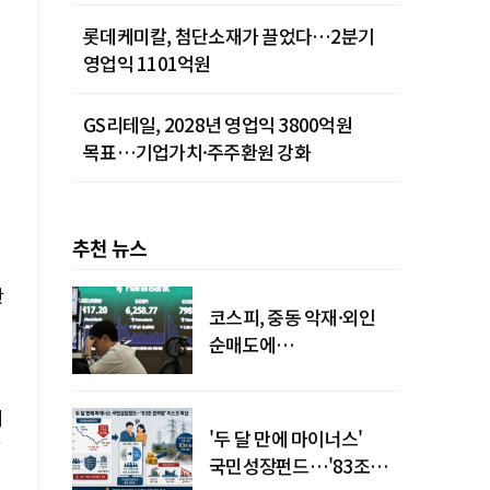
롯데케미칼, 첨단소재가 끌었다…2분기
영업익 1101억원
GS리테일, 2028년 영업익 3800억원
목표…기업가치·주주환원 강화
추천 뉴스
반
코스피, 중동 악재·외인
순매도에
하락…"하이닉스 또
급락"
께
'두 달 만에 마이너스'
국민성장펀드…'83조