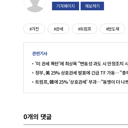
기자페이지
제보하기
#가전
#관세
#트럼프
#반도체
관련기사
'미 관세 폭탄'에 최상목 "변동성 과도 시 안정조치 
정부, 美 25% 상호관세 발표에 긴급 TF 가동… "총
트럼프, 韓에 25% '상호관세' 부과…"동맹이 더 나
0
개의 댓글