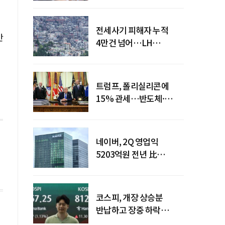
전세사기 피해자 누적
만
4만건 넘어…LH
피해주택 매입도 1만호
돌파
트럼프, 폴리실리콘에
15% 관세…반도체·
태양광 공급망 재편 신호
네이버, 2Q 영업익
5203억원 전년 比
0.2%↓…영업익
주춤에도 성장동력 키운다
코스피, 개장 상승분
반납하고 장중 하락
전환…중동 리스크·美