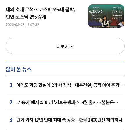
대외 호재 무색…코스피 5%대 급락,
반면 코스닥 2% 강세
2026-08-03 18:07:32
더보기
많이 본 뉴스
1
여의도 화랑 현설에 2개사 참석…대우건설, 공작 이어 추가
거점 확보하나
2
'기동카'에서 확 바뀐 '기후동행패스' 9월 출시… 불붙은
카드사 경쟁
3
원화 가치 17년 만에 최대 폭 상승…환율 1400원선 하회하나