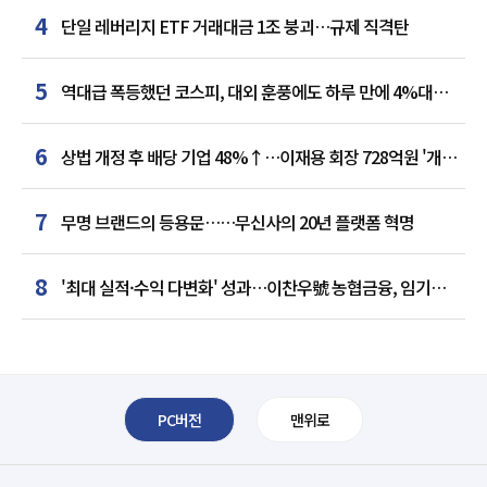
4
단일 레버리지 ETF 거래대금 1조 붕괴…규제 직격탄
5
역대급 폭등했던 코스피, 대외 훈풍에도 하루 만에 4%대
급락
6
상법 개정 후 배당 기업 48%↑…이재용 회장 728억원 '개인
최다'
7
무명 브랜드의 등용문……무신사의 20년 플랫폼 혁명
8
'최대 실적·수익 다변화' 성과…이찬우號 농협금융, 임기
말년 성장 박차
PC버전
맨위로