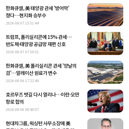
한화큐셀, 美 태양광 관세 '방어막'
쳤다…현지화 승부수
2026-08-07 15:51:44
트럼프, 폴리실리콘에 15% 관세…
반도체·태양광 공급망 재편 신호
2026-08-07 07:50:51
한화큐셀, 美 폴리실리콘 관세 '양날의
검'…말레이산 원료가 변수
2026-08-06 17:22:48
호르무즈 뱃길 다시 열리나…이란·오만
항로 합의
2026-08-06 08:40:07
현대차그룹, 워싱턴 사무소장에 美