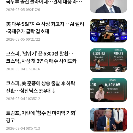
국무부 출신 클라이네…관세 대응 라인
강화
2026-08-05 09:41:26
美 다우·S&P지수 사상 최고치… AI 랠리
·국제유가 급락 겹호재
2026-08-05 09:21:22
코스피, '널뛰기' 끝 6300선 탈환…
코스닥, 사상 첫 3연속 매수 사이드카
2026-08-04 17:18:16
코스피, 美 훈풍에 상승 출발 후 하락
전환…삼전닉스 3%대 ↓
2026-08-04 10:35:12
트럼프, 이란에 '참수 전 마지막 기회'
경고
2026-08-04 08:57:13