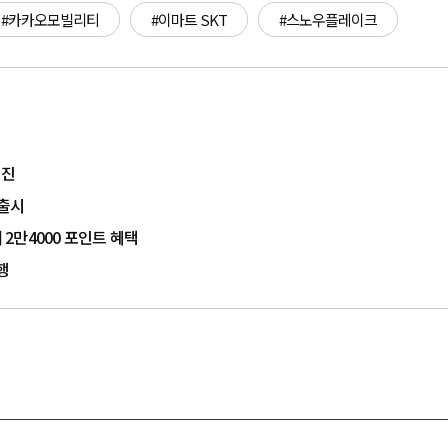
#카카오모빌리티
#이마트 SKT
#스노우플레이크
추진
 출시
 2만4000 포인트 혜택
진행