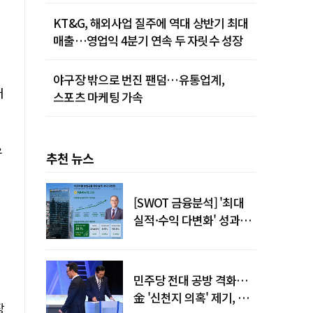
KT&G, 해외사업 질주에 역대 상반기 최대
매출…영업익 4분기 연속 두 자릿수 성장
야구장 밖으로 번진 팬덤…유통업계,
터
스포츠 마케팅 가속
우
추천 뉴스
[SWOT 금융분석] '최대
실적·수익 다변화' 성과…
이찬우號 농협금융, 임기
말년 성장 박차
민주당 전대 공방 격화…
金 '신천지 의혹' 제기, 鄭
장