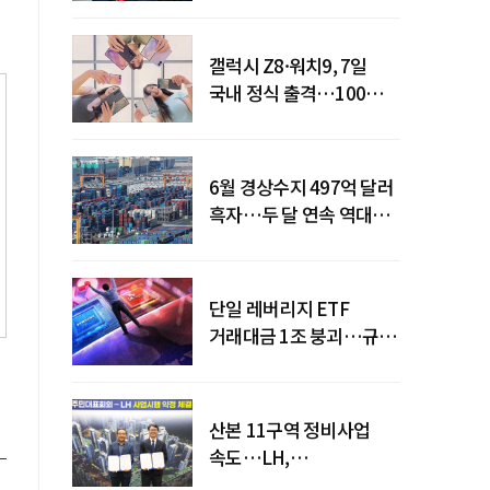
갤럭시 Z8·워치9, 7일
국내 정식 출격…100개국
순차 출시
6월 경상수지 497억 달러
흑자…두 달 연속 역대
최대
단일 레버리지 ETF
거래대금 1조 붕괴…규제
직격탄
산본 11구역 정비사업
속도…LH,
주민대표회의와