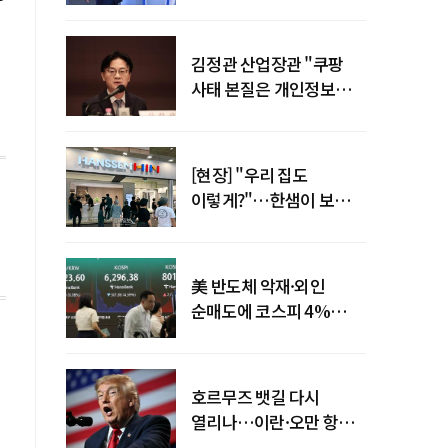
"증거부터 내놔라"
김정관 산업장관 "쿠팡
사태 본질은 개인정보
유출…한미동맹 흔들
사안 아냐"
[현장] "우리 집도
이렇게?"…한샘이 보여준
프리미엄 리모델링의 미래
美 반도체 악재·외인
순매도에 코스피 4%
급락…반면 코스닥 800선
탈환
호르무즈 뱃길 다시
열리나…이란·오만 항로
합의