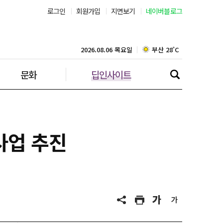
로그인
회원가입
지면보기
네이버블로그
서울 33˚C
부산 28˚C
2026.08.06 목요일
문화
딥인사이트
대구 26˚C
인천 29˚C
광주 28˚C
사업 추진
대전 29˚C
울산 25˚C
강릉 25˚C