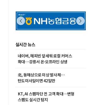
제주 28˚C
실시간 뉴스
네이버, 해피빈 앞세워 로컬 커머스
확대…강릉서 온·오프라인 상생
北, 동해상으로 미상 발사체…
탄도미사일이면 42일만
KT, AI 스팸차단 전 고객 확대…변형
스팸도 실시간 탐지