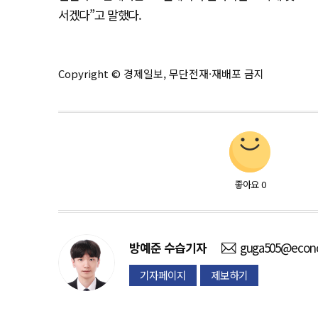
서겠다”고 말했다.
Copyright © 경제일보, 무단전재·재배포 금지
좋아요
0
방예준
수습기자
guga505@econo
기자페이지
제보하기