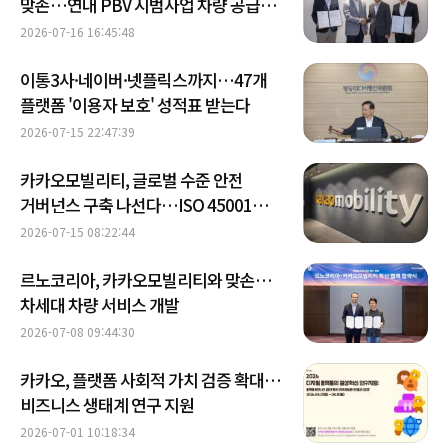
맞손…연내 PBV 시범사업 차량 공급
목표
2026-07-16 16:45:48
이통3사·네이버·넷플릭스까지…47개
플랫폼 '이용자 보호' 성적표 받는다
2026-07-15 22:47:39
카카오모빌리티, 글로벌 수준 안전
거버넌스 구축 나선다…ISO 45001
획득
2026-07-15 08:22:44
르노코리아, 카카오모빌리티와 맞손…
차세대 차량 서비스 개발
2026-07-08 09:44:30
카카오, 플랫폼 사회적 가치 검증 확대…
비즈니스 생태계 연구 지원
2026-07-01 10:18:34