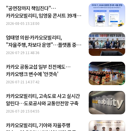
"공연장까지 책임진다"…
카카오모빌리티, 임영웅 콘서트 39개
노선 운영
2026-08-05 15:18:00
엄태영 의원·카카오모빌리티,
"자율주행, 차보다 운영"…플랫폼 중심
상용화 제안
2026-07-29 11:48:36
카카오 공동교섭 일부 진전에도…
카카오뱅크 변수에 '안갯속'
2026-07-21 14:37:42
카카오모빌리티, 고속도로 사고 실시간
알린다…도로공사와 교통안전망 구축
2026-07-20 15:04:55
카카오모빌리티, 기아와 자율주행