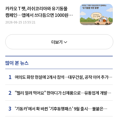
카카오 T 펫, 러쉬코리아와 유기동물
캠페인…앱에서 쓰다듬으면 1000원
기부
2026-06-25 15:55:21
더보기
많이 본 뉴스
1
여의도 화랑 현설에 2개사 참석…대우건설, 공작 이어 추가
거점 확보하나
2
"젤리 얼려 먹어요" 한마디가 신제품으로…유통업계 개발실
된 SNS
3
'기동카'에서 확 바뀐 '기후동행패스' 9월 출시… 불붙은
카드사 경쟁