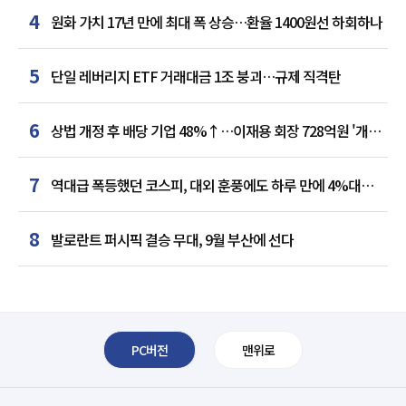
4
원화 가치 17년 만에 최대 폭 상승…환율 1400원선 하회하나
5
단일 레버리지 ETF 거래대금 1조 붕괴…규제 직격탄
6
상법 개정 후 배당 기업 48%↑…이재용 회장 728억원 '개인
최다'
7
역대급 폭등했던 코스피, 대외 훈풍에도 하루 만에 4%대
급락
8
발로란트 퍼시픽 결승 무대, 9월 부산에 선다
PC버전
맨위로