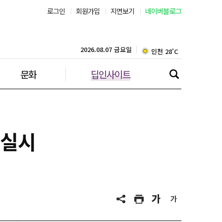
로그인
회원가입
지면보기
네이버블로그
대구 23˚C
인천 28˚C
2026.08.07 금요일
문화
딥인사이트
광주 25˚C
대전 24˚C
울산 23˚C
 실시
강릉 23˚C
제주 28˚C