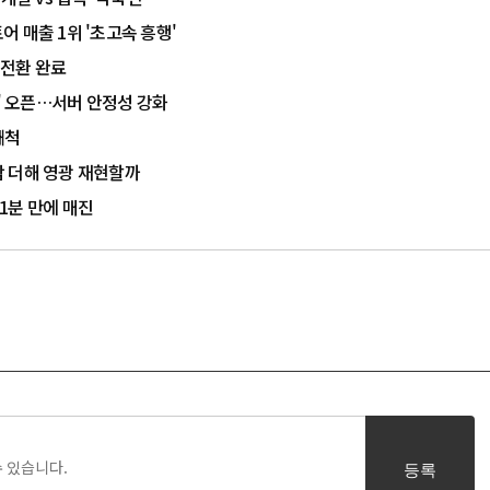
어 매출 1위 '초고속 흥행'
 전환 완료
인' 오픈…서버 안정성 강화
쾌척
준함 더해 영광 재현할까
 1분 만에 매진
등록