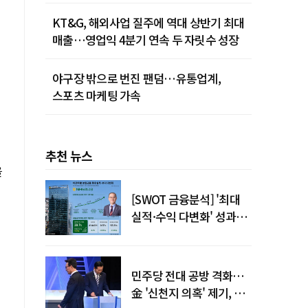
KT&G, 해외사업 질주에 역대 상반기 최대
매출…영업익 4분기 연속 두 자릿수 성장
야구장 밖으로 번진 팬덤…유통업계,
스포츠 마케팅 가속
추천 뉴스
을
[SWOT 금융분석] '최대
실적·수익 다변화' 성과…
이찬우號 농협금융, 임기
말년 성장 박차
민주당 전대 공방 격화…
金 '신천지 의혹' 제기, 鄭