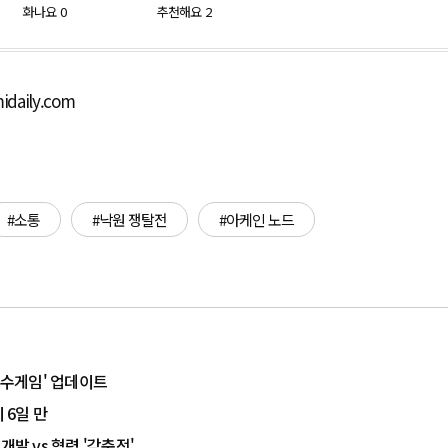
화나요
0
추천해요
2
daily.com
#소통
#낙원 쟁탈전
#아케인 노드
순수게임' 업데이트
 6일 만
발 vs 협력 '각축전'