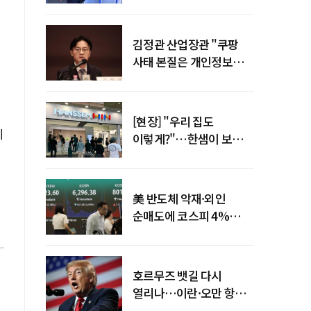
"증거부터 내놔라"
김정관 산업장관 "쿠팡
사태 본질은 개인정보
유출…한미동맹 흔들
사안 아냐"
[현장] "우리 집도
에
이렇게?"…한샘이 보여준
프리미엄 리모델링의 미래
美 반도체 악재·외인
순매도에 코스피 4%
급락…반면 코스닥 800선
탈환
호르무즈 뱃길 다시
열리나…이란·오만 항로
합의