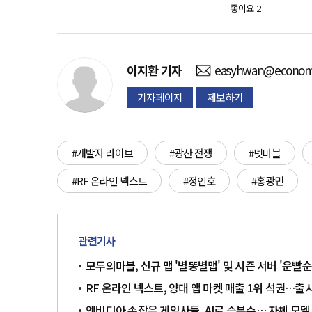
좋아요
2
이지환
기자
easyhwan@economi
기자페이지
제보하기
#개발자 라이브
#광산 전쟁
#넷마블
#RF 온라인 넥스트
#정인호
#홍광민
관련기사
모두의마블, 신규 맵 '별똥별맵' 및 시즌 서버 '운빨
RF 온라인 넥스트, 양대 앱 마켓 매출 1위 석권…출시
엔비디아 손잡은 게임사들, AI로 승부수… 자체 모델 개