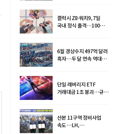
갤럭시 Z8·워치9, 7일
국내 정식 출격…100개국
순차 출시
6월 경상수지 497억 달러
흑자…두 달 연속 역대
최대
단일 레버리지 ETF
거래대금 1조 붕괴…규제
직격탄
산본 11구역 정비사업
속도…LH,
주민대표회의와