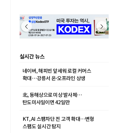
실시간 뉴스
네이버, 해피빈 앞세워 로컬 커머스
확대…강릉서 온·오프라인 상생
北, 동해상으로 미상 발사체…
탄도미사일이면 42일만
KT, AI 스팸차단 전 고객 확대…변형
스팸도 실시간 탐지