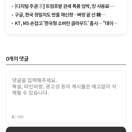
공룡의 습격, K-클라우드 생존 전략은
[디지털 주권 ①] 트럼프발 관세 폭풍 임박, 망 사용료·
플랫폼 규제·지도 데이터 '삼각 파도' 경고등
구글, 한국 정밀지도 반출 재신청…벼랑 끝 선 韓
공간정보산업, 데이터 주권 수호 '마지막 보루'
KT, MS 손잡고 '한국형 소버린 클라우드' 출시… "데이터
주권 지킨다"
0
개의 댓글
0
/ 300