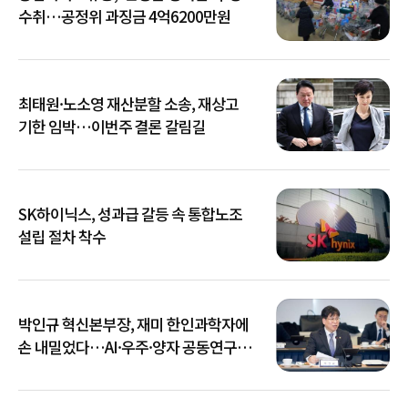
수취…공정위 과징금 4억6200만원
최태원·노소영 재산분할 소송, 재상고
기한 임박…이번주 결론 갈림길
SK하이닉스, 성과급 갈등 속 통합노조
설립 절차 착수
박인규 혁신본부장, 재미 한인과학자에
손 내밀었다…AI·우주·양자 공동연구
확대