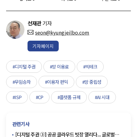
선재관
기자
seon@kyungjeilbo.com
기자페이지
#디지털 주권
#망 이용료
#빅테크
#무임승차
#이용자 편익
#망 중립성
#ISP
#CP
#플랫폼 규제
#AI 시대
관련기사
[디지털 주권 ③] 공공 클라우드 빗장 열리다... 글로벌