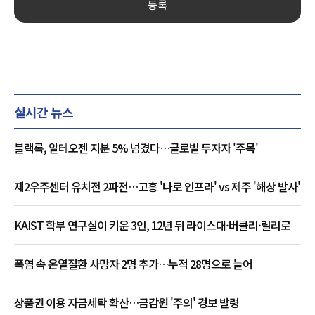
등록
실시간 뉴스
블랙록, 알테오젠 지분 5% 넘겼다…글로벌 투자자 '주목'
제2우주센터 유치전 2파전…고흥 '나로 인프라' vs 제주 '해상 발사'
KAIST 학부 연구실이 키운 3인, 12년 뒤 라이스대·버클리·릴리로
폭염 속 온열질환 사망자 2명 추가…누적 28명으로 늘어
상품권 이용 자금세탁 확산…금감원 '주의' 경보 발령