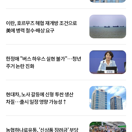
이란, 호르무즈 해협 재개방 조건으로
美에 병력 철수·배상 요구
한정애 "버스 하우스 실현 불가"…청년
주거 논란 진화
현대차, 노사 갈등에 신형 투싼 생산
차질…출시 일정 영향 가능성↑
농협하나로유통, '신상품 장려금' 부당