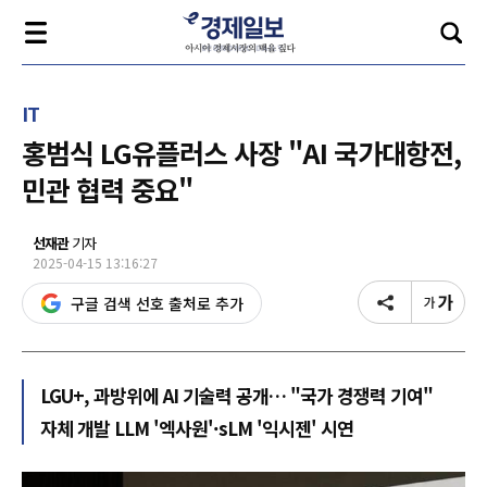
IT
홍범식 LG유플러스 사장 "AI 국가대항전,
민관 협력 중요"
선재관
기자
2025-04-15 13:16:27
구글 검색 선호 출처로 추가
LGU+, 과방위에 AI 기술력 공개… "국가 경쟁력 기여"
자체 개발 LLM '엑사원'·sLM '익시젠' 시연