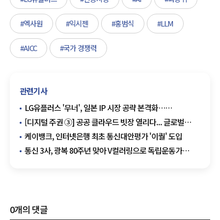
#엑사원
#익시젠
#홍범식
#LLM
#AICC
#국가 경쟁력
관련기사
LG유플러스 '무너', 일본 IP 시장 공략 본격화…
팝업스토어 순항
[디지털 주권 ③] 공공 클라우드 빗장 열리다... 글로벌
공룡의 습격, K-클라우드 생존 전략은
케이뱅크, 인터넷은행 최초 통신대안평가 '이퀄' 도입
통신 3사, 광복 80주년 맞아 V컬러링으로 독립운동가
알린다
0
개의 댓글