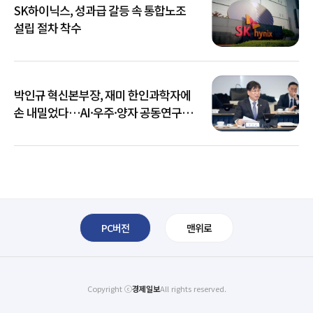
SK하이닉스, 성과급 갈등 속 통합노조
설립 절차 착수
박인규 혁신본부장, 재미 한인과학자에
손 내밀었다…AI·우주·양자 공동연구
확대
PC버전
맨위로
Copyright ⓒ
경제일보
All rights reserved.