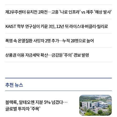
제2우주센터 유치전 2파전…고흥 '나로 인프라' vs 제주 '해상 발사'
KAIST 학부 연구실이 키운 3인, 12년 뒤 라이스대·버클리·릴리로
폭염 속 온열질환 사망자 2명 추가…누적 28명으로 늘어
상품권 이용 자금세탁 확산…금감원 '주의' 경보 발령
추천 뉴스
블랙록, 알테오젠 지분 5% 넘겼다…
글로벌 투자자 '주목'