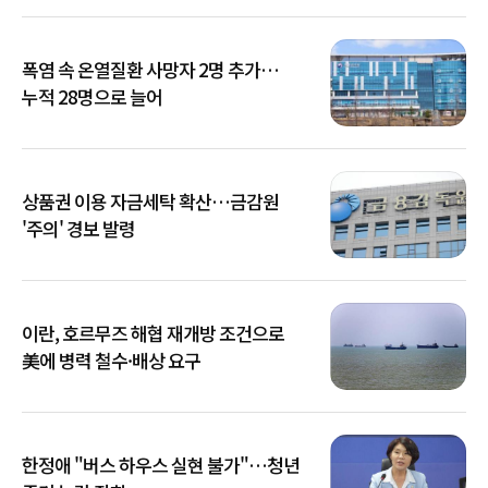
폭염 속 온열질환 사망자 2명 추가…
누적 28명으로 늘어
상품권 이용 자금세탁 확산…금감원
'주의' 경보 발령
이란, 호르무즈 해협 재개방 조건으로
美에 병력 철수·배상 요구
한정애 "버스 하우스 실현 불가"…청년