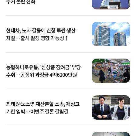
주거 논란 진화
현대차, 노사 갈등에 신형 투싼 생산
차질…출시 일정 영향 가능성↑
농협하나로유통, '신상품 장려금' 부당
수취…공정위 과징금 4억6200만원
최태원·노소영 재산분할 소송, 재상고
기한 임박…이번주 결론 갈림길