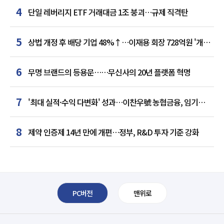
4
단일 레버리지 ETF 거래대금 1조 붕괴…규제 직격탄
5
상법 개정 후 배당 기업 48%↑…이재용 회장 728억원 '개인
최다'
6
무명 브랜드의 등용문……무신사의 20년 플랫폼 혁명
7
'최대 실적·수익 다변화' 성과…이찬우號 농협금융, 임기
말년 성장 박차
8
제약 인증제 14년 만에 개편…정부, R&D 투자 기준 강화
PC버전
맨위로