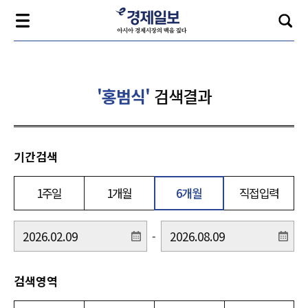
'홍범식'
검색결과
기간검색
1주일
1개월
6개월
직접입력
-
검색영역