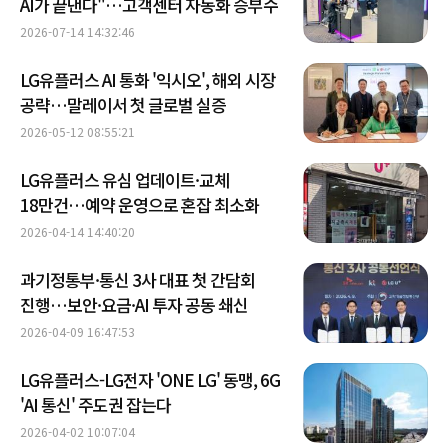
AI가 끝낸다"…고객센터 자동화 승부수
2026-07-14 14:32:46
LG유플러스 AI 통화 '익시오', 해외 시장
공략…말레이서 첫 글로벌 실증
2026-05-12 08:55:21
LG유플러스 유심 업데이트·교체
18만건…예약 운영으로 혼잡 최소화
2026-04-14 14:40:20
과기정통부·통신 3사 대표 첫 간담회
진행…보안·요금·AI 투자 공동 쇄신
2026-04-09 16:47:53
LG유플러스-LG전자 'ONE LG' 동맹, 6G
'AI 통신' 주도권 잡는다
2026-04-02 10:07:04