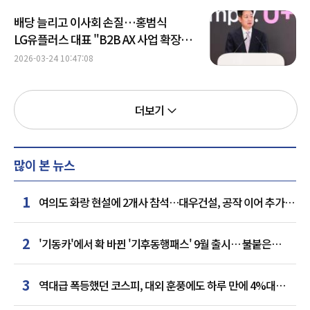
배당 늘리고 이사회 손질…홍범식
LG유플러스 대표 "B2B AX 사업 확장해
수익 구조 혁신"
2026-03-24 10:47:08
더보기
많이 본 뉴스
1
여의도 화랑 현설에 2개사 참석…대우건설, 공작 이어 추가
거점 확보하나
2
'기동카'에서 확 바뀐 '기후동행패스' 9월 출시… 불붙은
카드사 경쟁
3
역대급 폭등했던 코스피, 대외 훈풍에도 하루 만에 4%대
급락