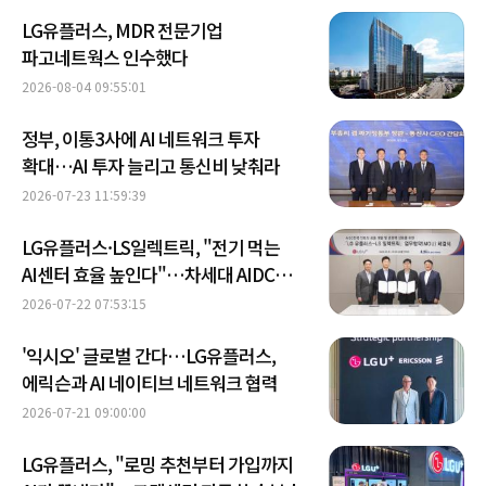
LG유플러스, MDR 전문기업
파고네트웍스 인수했다
2026-08-04 09:55:01
정부, 이통3사에 AI 네트워크 투자
확대…AI 투자 늘리고 통신비 낮춰라
2026-07-23 11:59:39
LG유플러스·LS일렉트릭, "전기 먹는
AI센터 효율 높인다"…차세대 AIDC
전력 혁신
2026-07-22 07:53:15
'익시오' 글로벌 간다…LG유플러스,
에릭슨과 AI 네이티브 네트워크 협력
2026-07-21 09:00:00
LG유플러스, "로밍 추천부터 가입까지