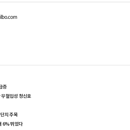
ilbo.com
 급증
산 무혈입성 청신호
대단지 주목
 6% 뛰었다