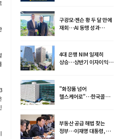
전력망' 리스크 확산
로
구광모·젠슨 황 두 달 만에
재회…AI 동맹 성과
한
가시화될까
4대 은행 NIM 일제히
설
상승…상반기 이자이익
를
19조 육박
"화장품 넘어
3
헬스케어로"…한국콜마,
은
제약·바이오 축으로 몸집
인
키운다
부동산 공급 해법 찾는
정부…이재명 대통령, 2차
기
점검회의 주재