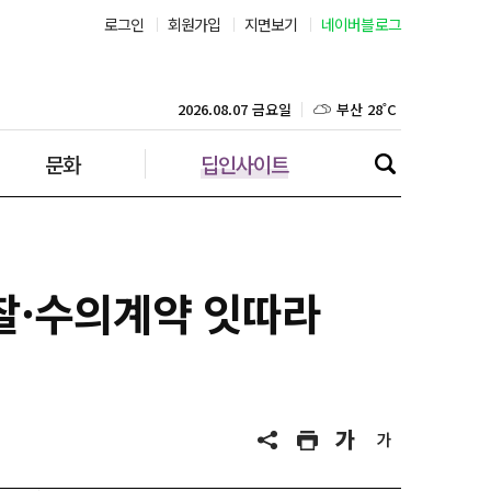
로그인
회원가입
지면보기
네이버블로그
부산 28˚C
대구 28˚C
2026.08.07 금요일
문화
딥인사이트
인천 29˚C
광주 28˚C
대전 30˚C
찰·수의계약 잇따라
울산 27˚C
강릉 27˚C
제주 29˚C