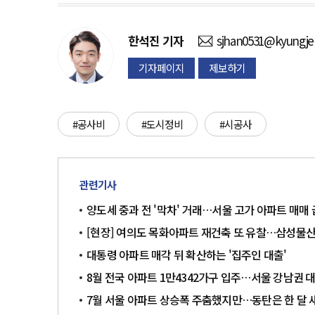
한석진
기자
sjhan0531@kyungje
기자페이지
제보하기
#공사비
#도시정비
#시공사
관련기사
양도세 중과 전 '막차' 거래…서울 고가 아파트 매매
[현장] 여의도 목화아파트 재건축 또 유찰…삼성물
대통령 아파트 매각 뒤 확산하는 '집주인 대출'
8월 전국 아파트 1만4342가구 입주…서울 강남권 
7월 서울 아파트 상승폭 주춤했지만…동탄은 한 달 새