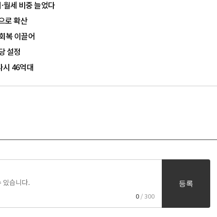
매·월세 비중 늘었다
곽으로 확산
 회복 이끌어
당 설정
다시 46억대
등록
0
/ 300