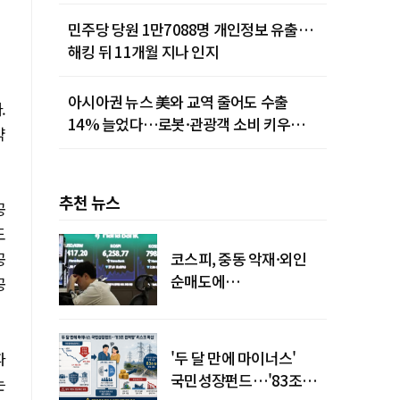
민주당 당원 1만7088명 개인정보 유출…
해킹 뒤 11개월 지나 인지
아시아권 뉴스 美와 교역 줄어도 수출
.
14% 늘었다…로봇·관광객 소비 키우는
약
중국
추천 뉴스
공
도
공
코스피, 중동 악재·외인
순매도에
공
하락…"하이닉스 또
급락"
'두 달 만에 마이너스'
파
국민성장펀드…'83조
는