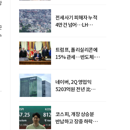
상
전세사기 피해자 누적
4만건 넘어…LH
곳
피해주택 매입도 1만호
수
돌파
트럼프, 폴리실리콘에
15% 관세…반도체·
태양광 공급망 재편 신호
네이버, 2Q 영업익
5203억원 전년 比
0.2%↓…영업익
주춤에도 성장동력 키운다
코스피, 개장 상승분
반납하고 장중 하락
전환…중동 리스크·美