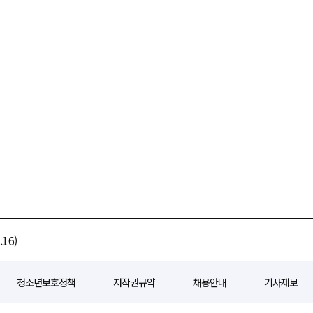
16)
청소년보호정책
저작권규약
채용안내
기사제보