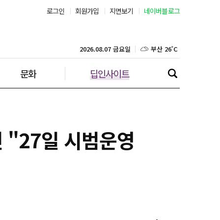
로그인
회원가입
지면보기
네이버블로그
부산 26˚C
대구 23˚C
2026.08.07 금요일
문화
딥인사이트
인천 28˚C
광주 25˚C
대전 24˚C
진 "27일 시범운영
울산 23˚C
강릉 23˚C
제주 28˚C