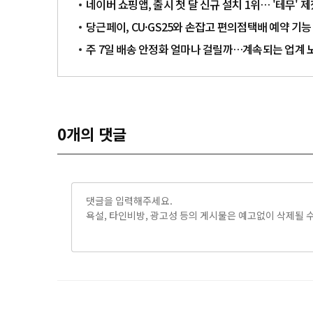
네이버 쇼핑앱, 출시 첫 달 신규 설치 1위… '테무' 
당근페이, CU·GS25와 손잡고 편의점택배 예약 기능
주 7일 배송 안정화 얼마나 걸릴까…계속되는 업계 
0
개의 댓글