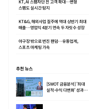
KT, AI 스팸차단 전 고객 확대…변형
스팸도 실시간 탐지
KT&G, 해외사업 질주에 역대 상반기 최대
매출…영업익 4분기 연속 두 자릿수 성장
야구장 밖으로 번진 팬덤…유통업계,
스포츠 마케팅 가속
추천 뉴스
[SWOT 금융분석] '최대
실적·수익 다변화' 성과…
이찬우號 농협금융, 임기
말년 성장 박차