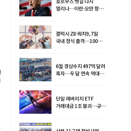
호르무즈 뱃길 다시
열리나…이란·오만 항로
합의
갤럭시 Z8·워치9, 7일
국내 정식 출격…100개국
순차 출시
6월 경상수지 497억 달러
일
흑자…두 달 연속 역대
해
최대
단일 레버리지 ETF
거래대금 1조 붕괴…규제
직격탄
산본 11구역 정비사업