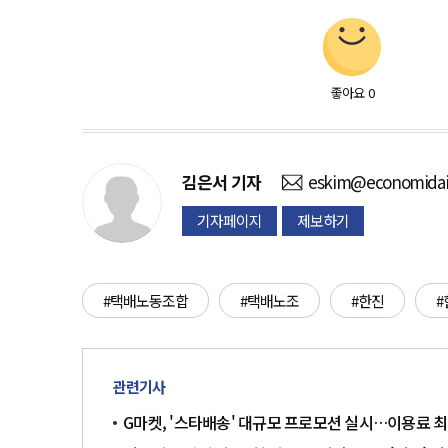
좋아요
0
김은서
기자
eskim@economidai
기자페이지
제보하기
#택배노동조합
#택배노조
#한진
#
관련기사
G마켓, '스타배송' 대규모 프로모션 실시…이용료 최