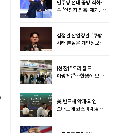
민주당 전대 공방 격화…
金 '신천지 의혹' 제기, 鄭
"증거부터 내놔라"
비
김정관 산업장관 "쿠팡
사태 본질은 개인정보
게
유출…한미동맹 흔들
사안 아냐"
[현장] "우리 집도
도
이렇게?"…한샘이 보여준
프리미엄 리모델링의 미래
7
美 반도체 악재·외인
순매도에 코스피 4%
급락…반면 코스닥 800선
탈환