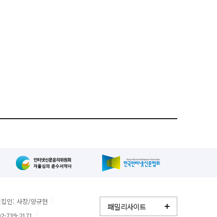
집인: 사장/양규현
패밀리사이트
2-739-2171