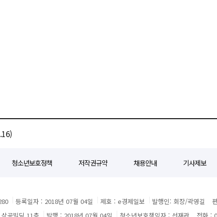
16)
청소년보호정책
저작권규약
채용안내
기사제보
80
등록일자 : 2018년 07월 04일
제호 : e경제일보
발행인: 회장/곽영길
편
3 삼공빌딩 11층
발행 : 2018년 07월 04일
청소년보호책임자 : 선재관
전화 : 0