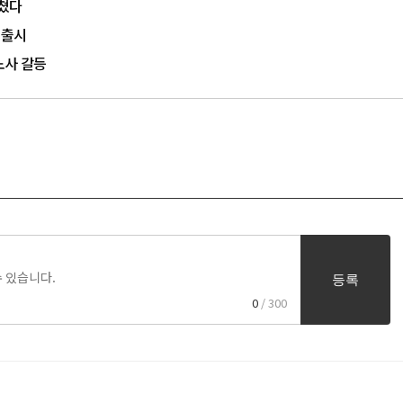
제쳤다
 출시
노사 갈등
등록
0
/ 300