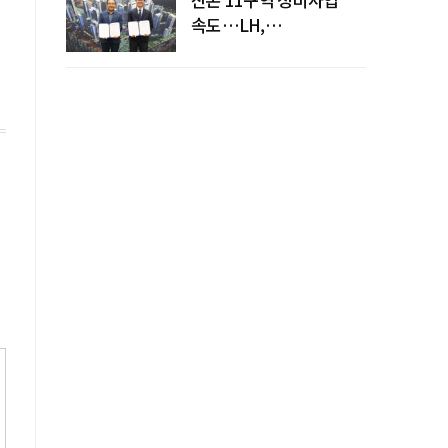
속도…LH,
주민대표회의와
사업시행약정 체결