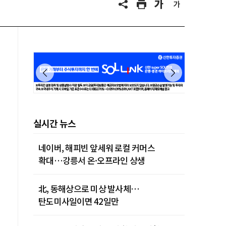
실시간 뉴스
네이버, 해피빈 앞세워 로컬 커머스
확대…강릉서 온·오프라인 상생
北, 동해상으로 미상 발사체…
탄도미사일이면 42일만