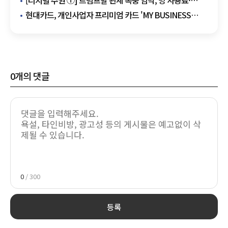
[디지털 주권 ①] 트럼프발 관세 폭풍 임박, 망 사용료·
플랫폼 규제·지도 데이터 '삼각 파도' 경고등
현대카드, 개인사업자 프리미엄 카드 'MY BUSINESS
Summit' 출시
0
개의 댓글
0
/ 300
등록