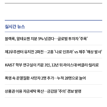
실시간 뉴스
블랙록, 알테오젠 지분 5% 넘겼다…글로벌 투자자 '주목'
제2우주센터 유치전 2파전…고흥 '나로 인프라' vs 제주 '해상 발사'
KAIST 학부 연구실이 키운 3인, 12년 뒤 라이스대·버클리·릴리로
폭염 속 온열질환 사망자 2명 추가…누적 28명으로 늘어
상품권 이용 자금세탁 확산…금감원 '주의' 경보 발령