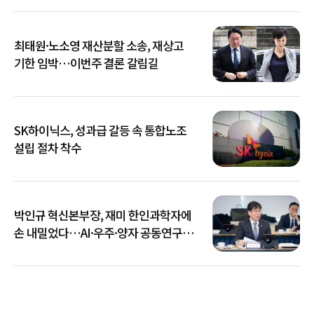
최태원·노소영 재산분할 소송, 재상고
기한 임박…이번주 결론 갈림길
SK하이닉스, 성과급 갈등 속 통합노조
설립 절차 착수
박인규 혁신본부장, 재미 한인과학자에
손 내밀었다…AI·우주·양자 공동연구
확대