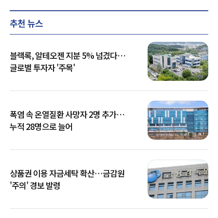
추천 뉴스
블랙록, 알테오젠 지분 5% 넘겼다…
글로벌 투자자 '주목'
폭염 속 온열질환 사망자 2명 추가…
누적 28명으로 늘어
상품권 이용 자금세탁 확산…금감원
'주의' 경보 발령