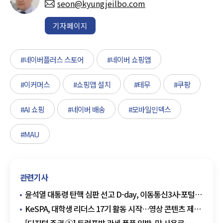
seon@kyungjeilbo.com
기자페이지
#네이버플러스 스토어
#네이버 쇼핑앱
#이커머스
#쇼핑앱 설치
#테무
#쿠팡
#AI 쇼핑
#네이버 배송
#모바일인덱스
#MAU
관련기사
윤석열 대통령 탄핵 심판 선고 D-day, 이동통신3사·포털
초비상… 트래픽 폭증 대비 '총력''
KeSPA, 대학생 리더스 17기 활동 시작…영상 콘텐츠 제작
위주로 개편