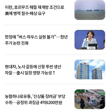
이란, 호르무즈 해협 재개방 조건으로
美에 병력 철수·배상 요구
한정애 "버스 하우스 실현 불가"…청년
주거 논란 진화
현대차, 노사 갈등에 신형 투싼 생산
차질…출시 일정 영향 가능성↑
농협하나로유통, '신상품 장려금' 부당
수취…공정위 과징금 4억6200만원