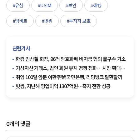
#유심
#USIM
#보안
#해킹
#업비트
#빗썸
#투자자 보호
관련기사
한컴 김상철 회장, 96억 암호화폐 비자금 혐의 불구속 기소
가상자산 거래소, 법인 회원 유치 경쟁 점화… 시장 확대
기대감
취임 100일 앞둔 이환주號 국민은행, 리딩뱅크 탈환할까
빗썸, 지난해 영업이익 1307억원…흑자 전환 성공
0
개의 댓글