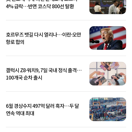
4% 급락…반면 코스닥 800선 탈환
호르무즈 뱃길 다시 열리나…이란·오만
항로 합의
갤럭시 Z8·워치9, 7일 국내 정식 출격…
100개국 순차 출시
6월 경상수지 497억 달러 흑자…두 달
연속 역대 최대