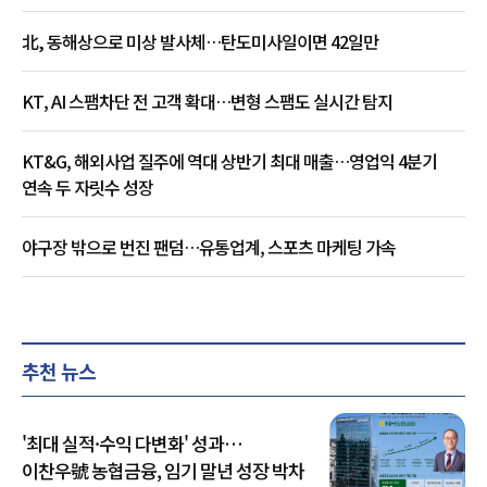
北, 동해상으로 미상 발사체…탄도미사일이면 42일만
KT, AI 스팸차단 전 고객 확대…변형 스팸도 실시간 탐지
KT&G, 해외사업 질주에 역대 상반기 최대 매출…영업익 4분기
연속 두 자릿수 성장
야구장 밖으로 번진 팬덤…유통업계, 스포츠 마케팅 가속
추천 뉴스
'최대 실적·수익 다변화' 성과…
이찬우號 농협금융, 임기 말년 성장 박차