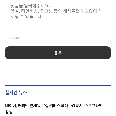
0
/ 300
등록
실시간 뉴스
네이버, 해피빈 앞세워 로컬 커머스 확대…강릉서 온·오프라인
상생