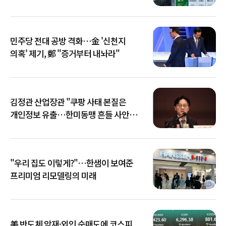
민주당 전대 공방 격화…金 '신천지
의혹' 제기, 鄭 "증거부터 내놔라"
김정관 산업장관 "쿠팡 사태 본질은
개인정보 유출…한미동맹 흔들 사안
아냐"
"우리 집도 이렇게?"…한샘이 보여준
프리미엄 리모델링의 미래
美 반도체 악재·외인 순매도에 코스피