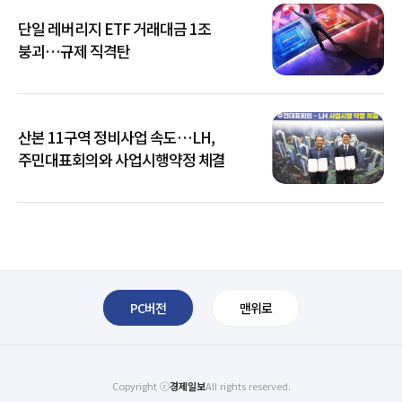
단일 레버리지 ETF 거래대금 1조
붕괴…규제 직격탄
산본 11구역 정비사업 속도…LH,
주민대표회의와 사업시행약정 체결
PC버전
맨위로
Copyright ⓒ
경제일보
All rights reserved.