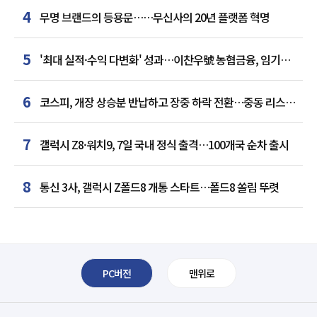
4
무명 브랜드의 등용문……무신사의 20년 플랫폼 혁명
5
'최대 실적·수익 다변화' 성과…이찬우號 농협금융, 임기
말년 성장 박차
6
코스피, 개장 상승분 반납하고 장중 하락 전환…중동 리스크·
美 경계감
7
갤럭시 Z8·워치9, 7일 국내 정식 출격…100개국 순차 출시
8
통신 3사, 갤럭시 Z폴드8 개통 스타트…폴드8 쏠림 뚜렷
PC버전
맨위로