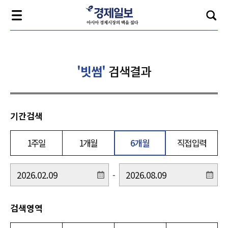
'빗썸'
검색결과
기간검색
1주일
1개월
6개월
직접입력
-
검색영역