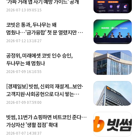
'가짜 거래 앱 사기 예방 가이드' 공개
2026-07-13 09:05:15
코빗은 통과, 두나무는 왜
멈췄나…'금가융합' 첫 문 열렸지만 셈법
달랐다
2026-07-12 13:18:27
공정위, 미래에셋 코빗 인수 승인,
두나무는 왜 멈췄나
2026-07-09 16:10:55
[경제일보] 빗썸, 신뢰의 재설계...보안·
고객지원·사회공헌으로 다시 쌓는
거래소 경쟁력
2026-07-09 07:59:00
빗썸, 11번가 쇼핑하면 비트코인 준다…
가상자산 '생활 접점' 확대
2026-07-07 14:38:37