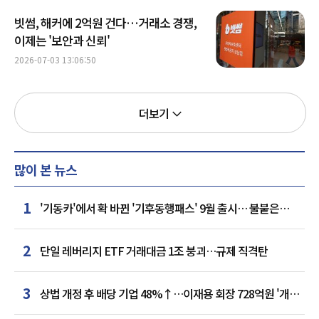
빗썸, 해커에 2억원 건다…거래소 경쟁,
이제는 '보안과 신뢰'
2026-07-03 13:06:50
더보기
많이 본 뉴스
1
'기동카'에서 확 바뀐 '기후동행패스' 9월 출시… 불붙은
카드사 경쟁
2
단일 레버리지 ETF 거래대금 1조 붕괴…규제 직격탄
3
상법 개정 후 배당 기업 48%↑…이재용 회장 728억원 '개인
최다'