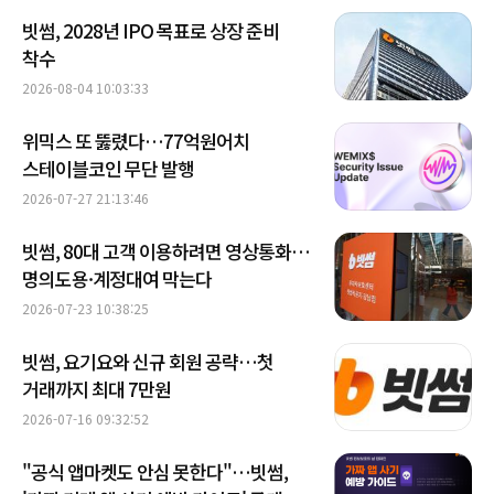
빗썸, 2028년 IPO 목표로 상장 준비
착수
2026-08-04 10:03:33
위믹스 또 뚫렸다…77억원어치
스테이블코인 무단 발행
2026-07-27 21:13:46
빗썸, 80대 고객 이용하려면 영상통화…
명의도용·계정대여 막는다
2026-07-23 10:38:25
빗썸, 요기요와 신규 회원 공략…첫
거래까지 최대 7만원
2026-07-16 09:32:52
"공식 앱마켓도 안심 못한다"…빗썸,