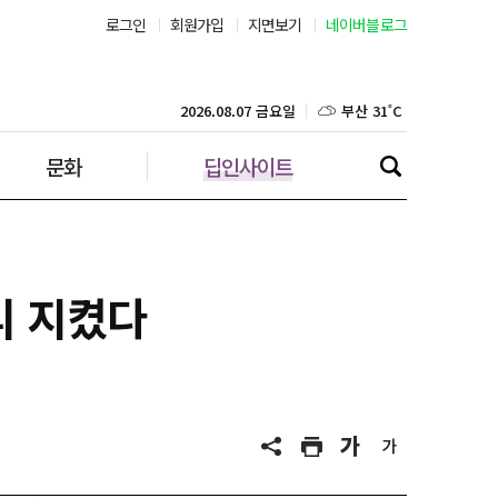
로그인
회원가입
지면보기
네이버블로그
부산 31˚C
대구 35˚C
2026.08.07 금요일
문화
딥인사이트
인천 30˚C
광주 35˚C
대전 35˚C
리 지켰다
울산 32˚C
강릉 31˚C
제주 29˚C