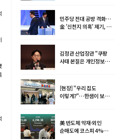
말년 성장 박차
억
민주당 전대 공방 격화…
金 '신천지 의혹' 제기, 鄭
"증거부터 내놔라"
이
김정관 산업장관 "쿠팡
사태 본질은 개인정보
냈
유출…한미동맹 흔들
록
사안 아냐"
[현장] "우리 집도
이렇게?"…한샘이 보여준
프리미엄 리모델링의 미래
억
美 반도체 악재·외인
순매도에 코스피 4%
급락…반면 코스닥 800선