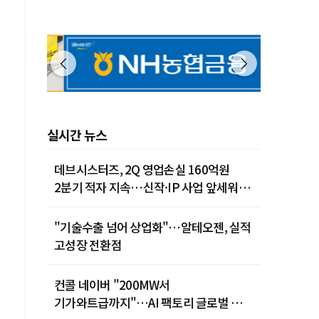
실시간 뉴스
데브시스터즈, 2Q 영업손실 160억원
2분기 적자 지속…신작·IP 사업 앞세워
턴어라운드 시동
"기술수출 넘어 상업화"…알테오젠, 실적
고성장 전환점
컨콜 네이버 "200MW서
기가와트급까지"…AI 팩토리 글로벌 확장