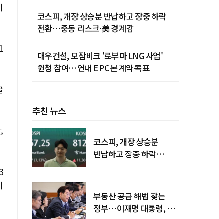
청사진
이
코스피, 개장 상승분 반납하고 장중 하락
전환…중동 리스크·美 경계감
1
대우건설, 모잠비크 '로부마 LNG 사업'
원청 참여…연내 EPC 본계약 목표
끌
추천 뉴스
,
코스피, 개장 상승분
반납하고 장중 하락
전환…중동 리스크·美
3
경계감
이
부동산 공급 해법 찾는
정부…이재명 대통령, 2차