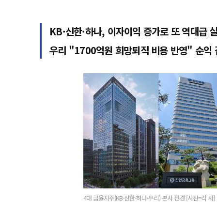
KB·신한·하나, 이자이익 증가로 또 역대급 
우리 "1700억원 희망퇴직 비용 반영" 순익
4대 금융지주(KB·신한·하나·우리) 본사 전경 [사진=각 사]