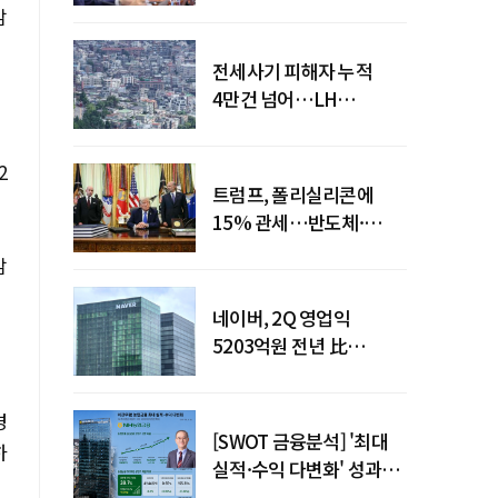
점검회의 주재
감
전세사기 피해자 누적
4만건 넘어…LH
피해주택 매입도 1만호
돌파
2
트럼프, 폴리실리콘에
15% 관세…반도체·
태양광 공급망 재편 신호
감
네이버, 2Q 영업익
5203억원 전년 比
0.2%↓…영업익
주춤에도 성장동력 키운다
경
[SWOT 금융분석] '최대
하
실적·수익 다변화' 성과…
이찬우號 농협금융, 임기