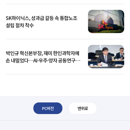
SK하이닉스, 성과급 갈등 속 통합노조
설립 절차 착수
박인규 혁신본부장, 재미 한인과학자에
손 내밀었다…AI·우주·양자 공동연구
확대
PC버전
맨위로