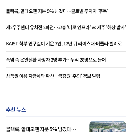
블랙록, 알테오젠 지분 5% 넘겼다…글로벌 투자자 '주목'
제2우주센터 유치전 2파전…고흥 '나로 인프라' vs 제주 '해상 발사'
KAIST 학부 연구실이 키운 3인, 12년 뒤 라이스대·버클리·릴리로
폭염 속 온열질환 사망자 2명 추가…누적 28명으로 늘어
상품권 이용 자금세탁 확산…금감원 '주의' 경보 발령
추천 뉴스
블랙록, 알테오젠 지분 5% 넘겼다…