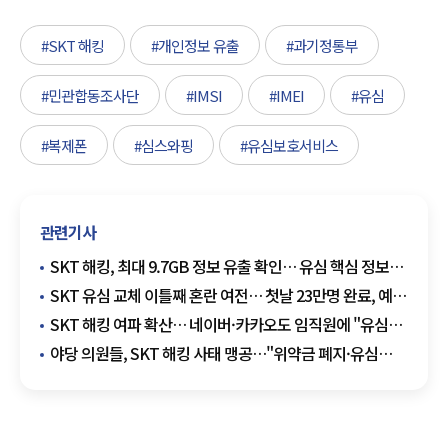
#SKT 해킹
#개인정보 유출
#과기정통부
#민관합동조사단
#IMSI
#IMEI
#유심
#복제폰
#심스와핑
#유심보호서비스
관련기사
SKT 해킹, 최대 9.7GB 정보 유출 확인… 유심 핵심 정보
포함
SKT 유심 교체 이틀째 혼란 여전… 첫날 23만명 완료, 예약
263만명
SKT 해킹 여파 확산… 네이버·카카오도 임직원에 "유심
교체" 권고
야당 의원들, SKT 해킹 사태 맹공…"위약금 폐지·유심
택배 발송" 촉구