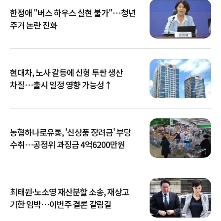
한정애 "버스 하우스 실현 불가"…청년
주거 논란 진화
현대차, 노사 갈등에 신형 투싼 생산
차질…출시 일정 영향 가능성↑
농협하나로유통, '신상품 장려금' 부당
수취…공정위 과징금 4억6200만원
최태원·노소영 재산분할 소송, 재상고
기한 임박…이번주 결론 갈림길