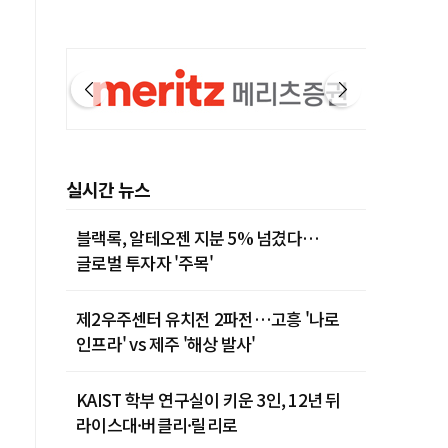
실시간 뉴스
블랙록, 알테오젠 지분 5% 넘겼다…
글로벌 투자자 '주목'
제2우주센터 유치전 2파전…고흥 '나로
인프라' vs 제주 '해상 발사'
KAIST 학부 연구실이 키운 3인, 12년 뒤
라이스대·버클리·릴리로