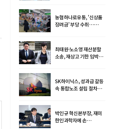
농협하나로유통, '신상품
장려금' 부당 수취…
공정위 과징금
4억6200만원
최태원·노소영 재산분할
소송, 재상고 기한 임박…
이번주 결론 갈림길
SK하이닉스, 성과급 갈등
속 통합노조 설립 절차
착수
박인규 혁신본부장, 재미
한인과학자에 손
내밀었다…AI·우주·양자