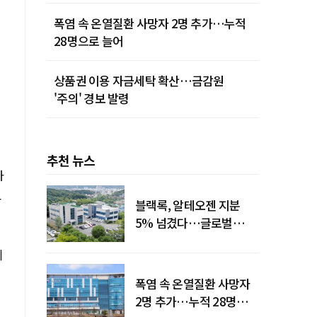
폭염 속 온열질환 사망자 2명 추가…누적
28명으로 늘어
상품권 이용 자금세탁 확산…금감원
'주의' 경보 발령
추천 뉴스
하
교
블랙록, 알테오젠 지분
5% 넘겼다…글로벌
투자자 '주목'
레
폭염 속 온열질환 사망자
2명 추가…누적 28명으로