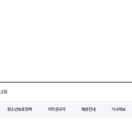
16)
청소년보호정책
저작권규약
채용안내
기사제보