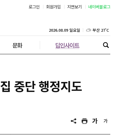
로그인
회원가입
지면보기
네이버블로그
부산 27˚C
대구 25˚C
2026.08.09 일요일
문화
딥인사이트
인천 26˚C
광주 26˚C
대전 25˚C
모집 중단 행정지도
울산 25˚C
강릉 23˚C
제주 28˚C