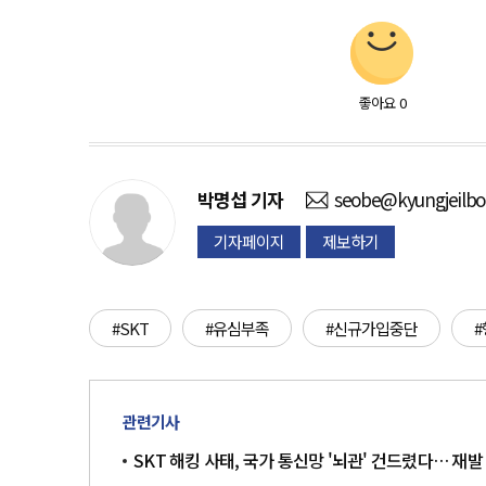
좋아요
0
박명섭
기자
seobe@kyungjeilb
기자페이지
제보하기
#SKT
#유심부족
#신규가입중단
관련기사
SKT 해킹 사태, 국가 통신망 '뇌관' 건드렸다… 재