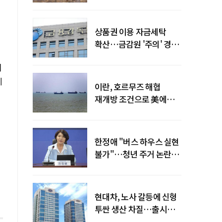
늘어
상품권 이용 자금세탁
확산…금감원 '주의' 경보
발령
이
에
이란, 호르무즈 해협
재개방 조건으로 美에
병력 철수·배상 요구
한정애 "버스 하우스 실현
불가"…청년 주거 논란
진화
현대차, 노사 갈등에 신형
투싼 생산 차질…출시
일정 영향 가능성↑