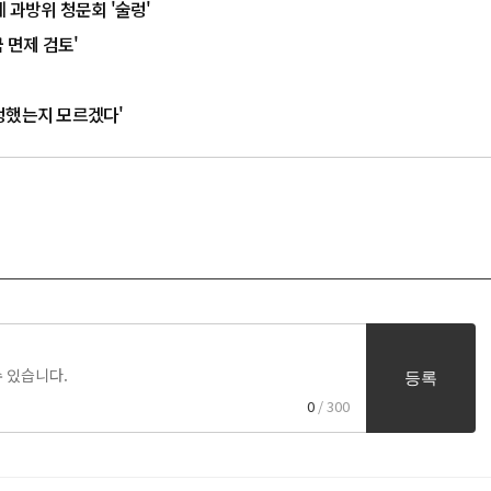
에 과방위 청문회 '술렁'
 면제 검토'
부정했는지 모르겠다'
등록
0
/ 300