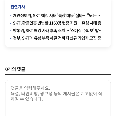
관련기사
개인정보위, SKT 해킹 사태 '늑장 대응' 질타… "모든
이용자에 즉각 통지하라"
SKT, 황금연휴 반납한 1160명 현장 지원… 유심 사태 총력
대응
방통위, SKT 해킹 사태 후속 조치… '스미싱 주의보' 발령·
특별점검 착수
정부, SKT에 유심 부족 해결 전까지 신규 가입자 모집 중단
행정지도
0
개의 댓글