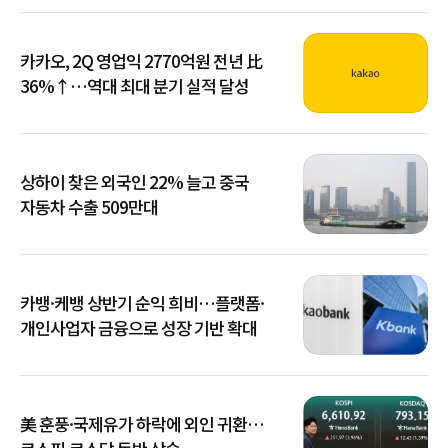
카카오, 2Q 영업익 2770억원 전년 比
36%↑…역대 최대 분기 실적 달성
상하이 찾은 외국인 22% 늘고 중국
자동차 수출 509만대
카뱅·케뱅 상반기 순익 희비…플랫폼·
개인사업자 금융으로 성장 기반 확대
美 훈풍·국제유가 하락에 외인 귀환…