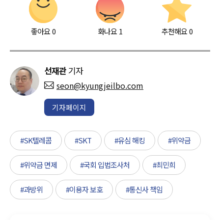
좋아요
0
화나요
1
추천해요
0
선재관
기자
seon@kyungjeilbo.com
기자페이지
#SK텔레콤
#SKT
#유심 해킹
#위약금
#위약금 면제
#국회 입법조사처
#최민희
#과방위
#이용자 보호
#통신사 책임