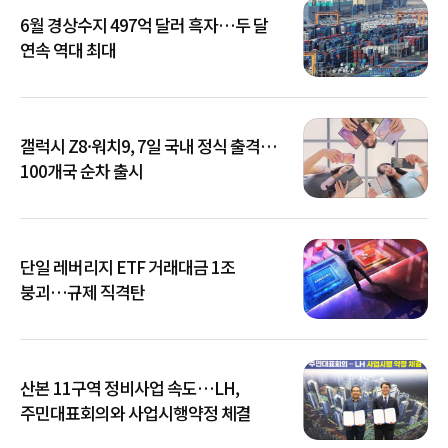
6월 경상수지 497억 달러 흑자…두 달
연속 역대 최대
갤럭시 Z8·워치9, 7일 국내 정식 출격…
100개국 순차 출시
단일 레버리지 ETF 거래대금 1조
붕괴…규제 직격탄
산본 11구역 정비사업 속도…LH,
주민대표회의와 사업시행약정 체결