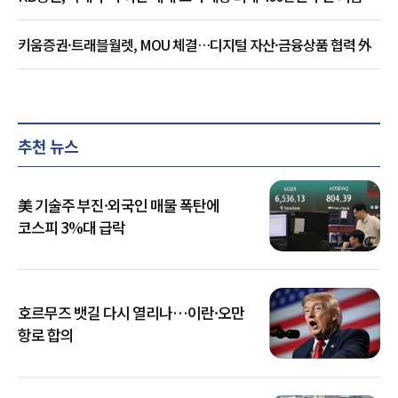
키움증권·트래블월렛, MOU 체결…디지털 자산·금융상품 협력 外
추천 뉴스
美 기술주 부진·외국인 매물 폭탄에
코스피 3%대 급락
호르무즈 뱃길 다시 열리나…이란·오만
항로 합의