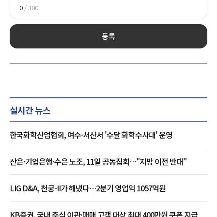
0
/ 300
등록
실시간 뉴스
한국화학산업협회, 여수·서산서 '수달 화학수사대' 운영
산은·기업은행·수은 노조, 11일 공동집회…"지방 이전 반대"
LIG D&A, 천궁-II가 해냈다…2분기 영업익 1057억원
KB증권, 국내 주식 이관·매매 고객 대상 최대 400만원 쿠폰 지급